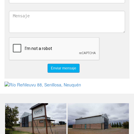
RECUBRIMIENTOS METÁLICOS ELECTROLÍTICOS
RECUBRIMIENTOS METÁLICOS SELECTIVOS
LIMPIEZA INTERNA DE PIPING
APLICACIÓN DE PINTURAS ESPECIALES
EPOXI
POLIUREAS
ACERO INOXIDABLE SAE 316
MEDICIÓN DE DUREZA DE DIVERSOS MATERIALES
QUÍMICA ANALÍTICA CONVENCIONAL
MICROSCOPÍA ÓPTICA Y ELECTRÓNICA DE BARRIDO CON
SONDA IÓNICA SEM
PROVEEDOR CERTIFICADO TENARIS