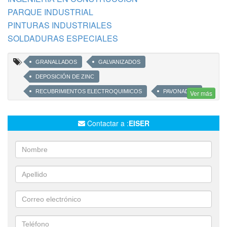
PARQUE INDUSTRIAL
PINTURAS INDUSTRIALES
SOLDADURAS ESPECIALES
GRANALLADOS
GALVANIZADOS
DEPOSICIÓN DE ZINC
RECUBRIMIENTOS ELECTROQUIMICOS
PAVONADOS
Ver más
OXIDACIÓN CONTROLADA
TRATAMIENTOS TERMICOS
ENDURECIMIENTO DE METALES
MEDICION DE DUREZAS
Contactar a :
EISER
PULIDOS INDUSTRIALES
IDENTIFICACION DE MATERIALES
QUIMICA ANALITICA
GALVANOPLASTÍA
SOLDADURA DE PLÁSTICOS Y POLÍMEROS
BRUSH PLATING
NIQUELADO
COBREADO
ZINCADO ELECTROLITICO
TRATAMIENTOS TÉRMICOS PARA ENDURECIMIENTO DE ACEROS