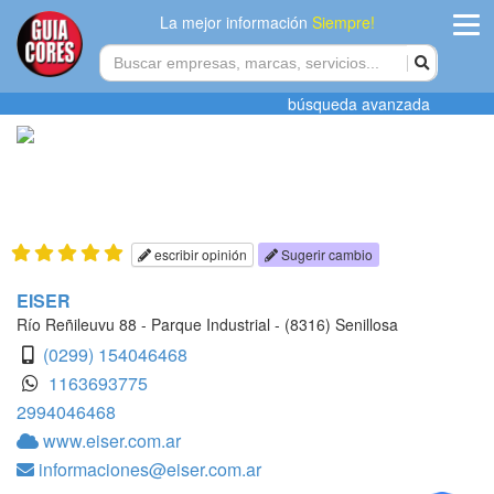
La mejor información
Siempre!
ingres
búsqueda avanzada
Agregar
empres
Actualiza
datos
escribir opinión
Sugerir cambio
Publicida
EISER
Río Reñileuvu 88 - Parque Industrial - (8316) Senillosa
Radio
(0299) 154046468
1163693775
Tiendacore
2994046468
www.eiser.com.ar
Contacteno
informaciones@eiser.com.ar