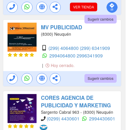
VER TIENDA
Sugerir cambios
MV PUBLICIDAD
(8300) Neuquén
(299) 4064800
(299) 6341909
2994064800
2996341909
|
Hoy cerrado.
Sugerir cambios
CORES AGENCIA DE
PUBLICIDAD Y MARKETING
Sargento Cabral 963 - (8300) Neuquén
(0299) 4430601
2994430601