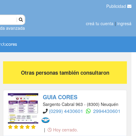
Publicidad
creá tu cuenta
|
ingresá
da avanzada
Otras personas también consultaron
GUIA CORES
Sargento Cabral 963 - (8300) Neuquén
(0299) 4430601
2994430601
|
Hoy cerrado.