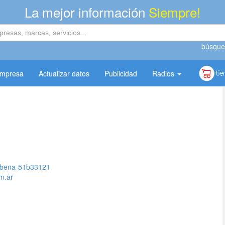
La mejor información
Siempre!
búsque
empresa
Actualizar datos
Publicidad
Radios
-sabena-51b33121
m.ar