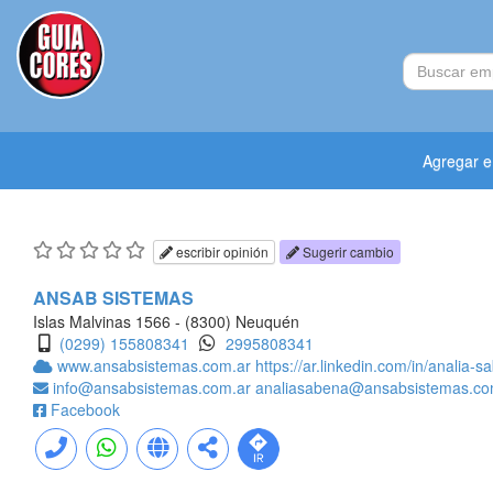
Agregar 
escribir opinión
Sugerir cambio
ANSAB SISTEMAS
Islas Malvinas 1566 - (8300) Neuquén
(0299) 155808341
2995808341
www.ansabsistemas.com.ar
https://ar.linkedin.com/in/analia
info@ansabsistemas.com.ar
analiasabena@ansabsistemas.co
Facebook