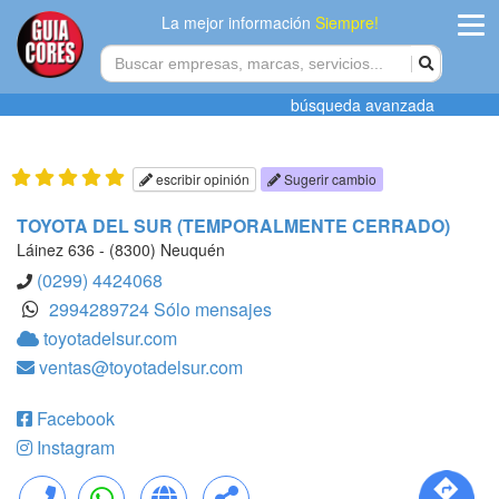
La mejor información
Siempre!
ingres
búsqueda avanzada
Agregar
empres
escribir opinión
Sugerir cambio
Actualiza
TOYOTA DEL SUR (TEMPORALMENTE CERRADO)
datos
Láinez 636 - (8300) Neuquén
(0299) 4424068
Publicida
2994289724 Sólo mensajes
toyotadelsur.com
Radio
ventas@toyotadelsur.com
Tiendacore
Facebook
Contacteno
Instagram