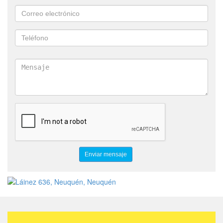
SEMIEJES
REPUESTOS PARA EMBRAGUES
ENGRANAJES
BRAZOS DE SUSPENSIÓN
RÓTULAS
BARRA ESTABILIZADORA
CAZOLETAS
COMPRESOR INFLADOR 12V
PROTECTOR FRONTAL TOYOTA HILUX
KIT DE ESTRIBOS ORIGINAL TOYOTA HILUX
KIT DE EMERGENCIA ORIGINAL TOYOTA GR
KIT DE SEGURIDAD TOYOTA
OPTICA TOYOTA ETIOS
GUARDAPLAST PASARRUEDA TOYOTA COROLLA
KIT EMBRAGUE TOYOTA COROLLA
PUERTA TRASERA DERECHA TOYOTA SW4
TAPA DE VALVULA TOYOTA SW4
KIT DE SEGURIDAD ANTIRROBO PARA AUXILIO TOYOTA
LONA CUBRE CAJA TOYOTA HILUX