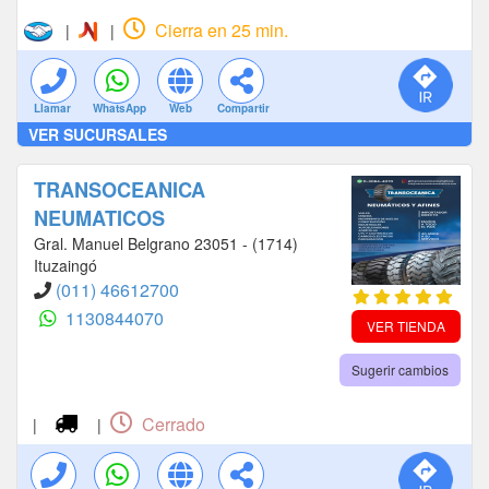
Cierra en 25 min.
|
|
Llamar
WhatsApp
Web
Compartir
VER SUCURSALES
TRANSOCEANICA
NEUMATICOS
Gral. Manuel Belgrano 23051 - (1714)
Ituzaingó
(011) 46612700
1130844070
VER TIENDA
Sugerir cambios
Cerrado
|
|