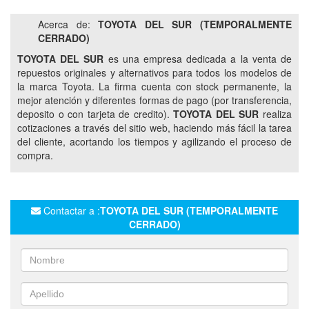
TREN DELANTERO
MOTORES
HILUX
Acerca de:
TOYOTA DEL SUR (TEMPORALMENTE
ETIOS
COROLLA
BUJES
BIELETAS
CERRADO)
DISCOS DE FRENOS
PASTILLAS DE FRENOS
TOYOTA DEL SUR
es una empresa dedicada a la venta de
repuestos originales y alternativos para todos los modelos de
KIT DE FILTROS
FILTRO DE ACEITE
la marca Toyota. La firma cuenta con stock permanente, la
FILTRO DE AIRE
FILTRO DE COMBUSTIBLE
mejor atención y diferentes formas de pago (por transferencia,
FILTRO DE HABITÁCULO
CORREA DE DISTRIBUCIÓN
deposito o con tarjeta de credito).
TOYOTA DEL SUR
realiza
cotizaciones a través del sitio web, haciendo más fácil la tarea
TENSOR DE LA CORREA
RODILLOS POLEAS GUÍA
del cliente, acortando los tiempos y agilizando el proceso de
SELLOS DE ACEITE
PUERTAS TOYOTA
compra.
PARAGOLPES TOYOTA
COMPUERTAS TOYOTA
GUARDABARROS TOYOTA
CIGÜEÑAL
BIELAS
Contactar a :
TOYOTA DEL SUR (TEMPORALMENTE
ÁRBOL DE LEVAS
VÁLVULAS
JUNTAS
CERRADO)
BOMBA DE AGUA
BOMBA DE ACEITE
BOMBA DE COMBUSTIBLE
BUJÍAS CABLES DE BUJÍAS
ÁRBOL DE TRANSMISIÓN
JUNTA HOMOCINÉTICA
DIFERENCIAL
CAJA DE CAMBIOS
RODAMIENTOS