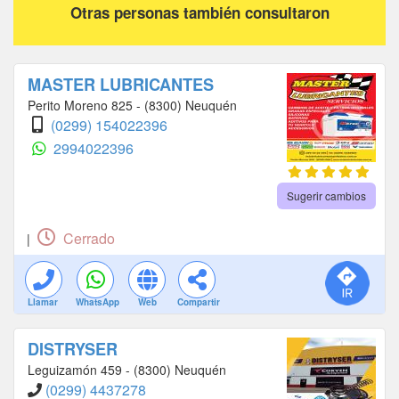
Otras personas también consultaron
MASTER LUBRICANTES
Perito Moreno 825 - (8300) Neuquén
(0299) 154022396
2994022396
Sugerir cambios
Cerrado
|
Llamar
WhatsApp
Web
Compartir
DISTRYSER
Leguizamón 459 - (8300) Neuquén
(0299) 4437278