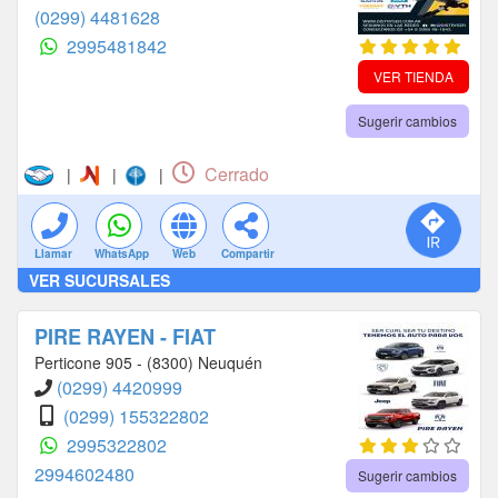
(0299) 4481628
2995481842
VER TIENDA
Sugerir cambios
Cerrado
|
|
|
Llamar
WhatsApp
Web
Compartir
VER SUCURSALES
PIRE RAYEN - FIAT
Perticone 905 - (8300) Neuquén
(0299) 4420999
(0299) 155322802
2995322802
2994602480
Sugerir cambios