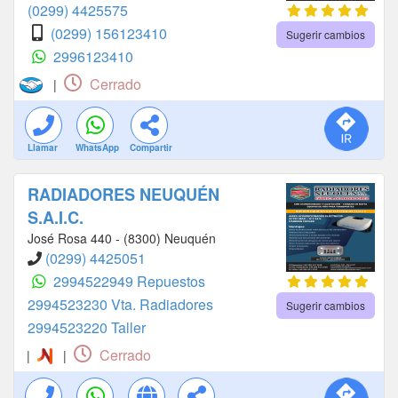
(0299) 4425575
(0299) 156123410
Sugerir cambios
2996123410
Cerrado
|
Llamar
WhatsApp
Compartir
RADIADORES NEUQUÉN
S.A.I.C.
José Rosa 440 - (8300) Neuquén
(0299) 4425051
2994522949 Repuestos
2994523230 Vta. Radiadores
Sugerir cambios
2994523220 Taller
Cerrado
|
|