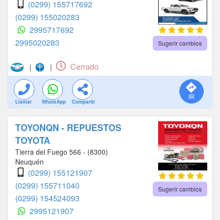
(0299) 155717692
(0299) 155020283
2995717692
2995020283
Sugerir cambios
Cerrado
|
|
Llamar
WhatsApp
Compartir
TOYONQN - REPUESTOS
TOYOTA
Tierra del Fuego 566 - (8300)
Neuquén
(0299) 155121907
(0299) 155711040
Sugerir cambios
(0299) 154524093
2995121907