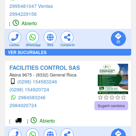
2995481047 Ventas
2994229156
Abierto
|
Llamar
WhatsApp
Web
Compartir
VER SUCURSALES
FACILITIES CONTROL SAS
Alsina 9675 - (8332) General Roca
(0298) 154583246
(0298) 154920724
2984583246
2984920724
Sugerir cambios
Abierto
|
|