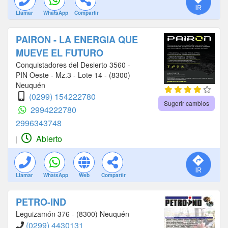
Llamar
WhatsApp
Compartir
PAIRON - LA ENERGIA QUE
MUEVE EL FUTURO
Conquistadores del Desierto 3560 -
PIN Oeste - Mz.3 - Lote 14 - (8300)
Neuquén
(0299) 154222780
Sugerir cambios
2994222780
2996343748
Abierto
|
Llamar
WhatsApp
Web
Compartir
PETRO-IND
Leguizamón 376 - (8300) Neuquén
(0299) 4430131