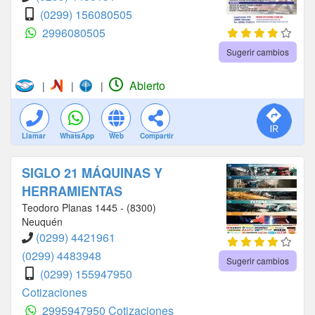
(0299) 156080505
2996080505
Sugerir cambios
Abierto
|
|
|
Llamar
WhatsApp
Web
Compartir
SIGLO 21 MÁQUINAS Y
HERRAMIENTAS
Teodoro Planas 1445 - (8300)
Neuquén
(0299) 4421961
(0299) 4483948
Sugerir cambios
(0299) 155947950
Cotizaciones
2995947950 Cotizaciones