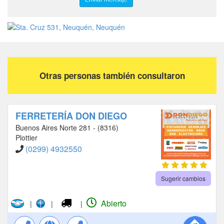
Otras personas también consultaron
FERRETERÍA DON DIEGO
Buenos Aires Norte 281 - (8316)
Plottier
(0299) 4932550
Sugerir cambios
Abierto
|
|
|