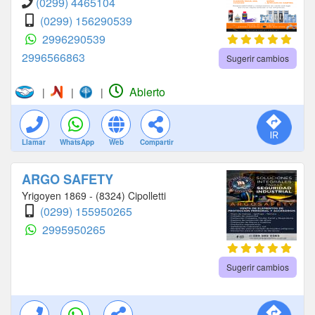
(0299) 4465104
(0299) 156290539
2996290539
2996566863
Sugerir cambios
Abierto
|
|
|
Llamar
WhatsApp
Web
Compartir
ARGO SAFETY
Yrigoyen 1869 - (8324) Cipolletti
(0299) 155950265
2995950265
Sugerir cambios