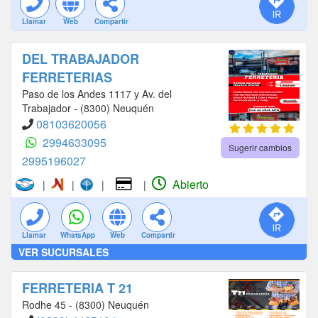
Llamar
Web
Compartir
DEL TRABAJADOR
FERRETERIAS
Paso de los Andes 1117 y Av. del
Trabajador - (8300) Neuquén
08103620056
2994633095
Sugerir cambios
2995196027
Abierto
|
|
|
|
Llamar
WhatsApp
Web
Compartir
VER SUCURSALES
FERRETERIA T 21
Rodhe 45 - (8300) Neuquén