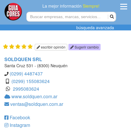
La mejor información
Siempre!
ingres
búsqueda avanzada
Agregar
empres
escribir opinión
Sugerir cambio
Actualiza
SOLDQUEN SRL
datos
Santa Cruz 531 - (8300) Neuquén
(0299) 4487437
Publicida
(0299) 155083624
2995083624
Radio
www.soldquen.com.ar
ventas@soldquen.com.ar
Tiendacore
Contacteno
Facebook
Instagram