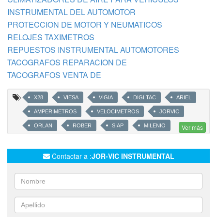
INSTRUMENTAL DEL AUTOMOTOR
PROTECCION DE MOTOR Y NEUMATICOS
RELOJES TAXIMETROS
REPUESTOS INSTRUMENTAL AUTOMOTORES
TACOGRAFOS REPARACION DE
TACOGRAFOS VENTA DE
X28
VIESA
VIGIA
DIGI TAC
ARIEL
AMPERIMETROS
VELOCIMETROS
JORVIC
ORLAN
ROBER
SIAP
MILENIO
Ver más
TANS SA
MAGNETI
MARELLI
JAEGER
NEW PANEL
ORLAN ROBER
LIMPIA PARABRISAS
Contactar a :
JOR-VIC INSTRUMENTAL
INDICADORES DE ACEITE
ELECTRONICS
INDICADORES DE TEMPERATURA
LEVANTA CRISTALES
CIERRES CENTRALIZADOS