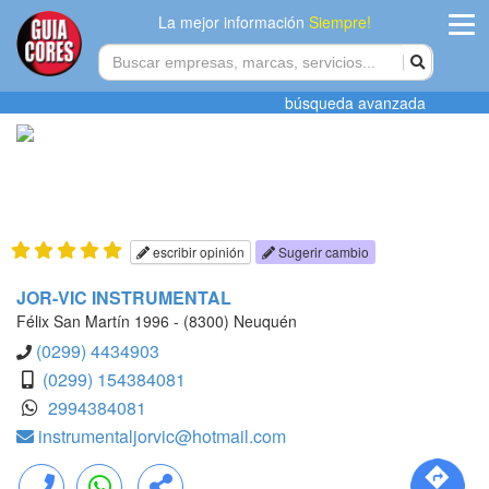
La mejor información
Siempre!
ingres
búsqueda avanzada
Agregar
empres
Actualiza
datos
escribir opinión
Sugerir cambio
Publicida
JOR-VIC INSTRUMENTAL
Félix San Martín 1996 - (8300) Neuquén
Radio
(0299) 4434903
(0299) 154384081
Tiendacore
2994384081
instrumentaljorvic@hotmail.com
Contacteno