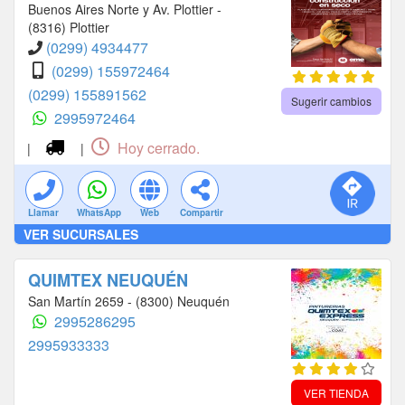
Buenos Aires Norte y Av. Plottier -
(8316) Plottier
(0299) 4934477
(0299) 155972464
(0299) 155891562
Sugerir cambios
2995972464
Hoy cerrado.
|
|
Llamar
WhatsApp
Web
Compartir
VER SUCURSALES
QUIMTEX NEUQUÉN
San Martín 2659 - (8300) Neuquén
2995286295
2995933333
VER TIENDA