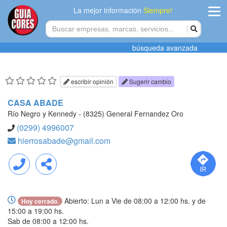
La mejor información
Siempre!
ingres
búsqueda avanzada
Agregar
empres
escribir opinión
Sugerir cambio
Actualiza
CASA ABADE
datos
Río Negro y Kennedy - (8325) General Fernandez Oro
(0299) 4996007
Publicida
hierrosabade@gmail.com
Radio
Llamar
Compartir
Tiendacore
Abierto: Lun a Vie de 08:00 a 12:00 hs. y de
Hoy cerrado.
Contacteno
15:00 a 19:00 hs.
Sab de 08:00 a 12:00 hs.