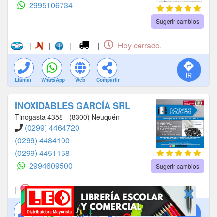
2995106734
Sugerir cambios
Hoy cerrado.
|
|
|
|
Llamar
WhatsApp
Web
Compartir
INOXIDABLES GARCÍA SRL
Tinogasta 4358 - (8300) Neuquén
(0299) 4464720
(0299) 4484100
(0299) 4451158
2994609500
Sugerir cambios
Hoy cerrado.
|