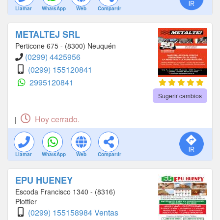
Llamar
WhatsApp
Web
Compartir
METALTEJ SRL
Perticone 675 - (8300) Neuquén
(0299) 4425956
(0299) 155120841
2995120841
Sugerir cambios
Hoy cerrado.
|
Llamar
WhatsApp
Web
Compartir
EPU HUENEY
Escoda Francisco 1340 - (8316)
Plottier
(0299) 155158984 Ventas