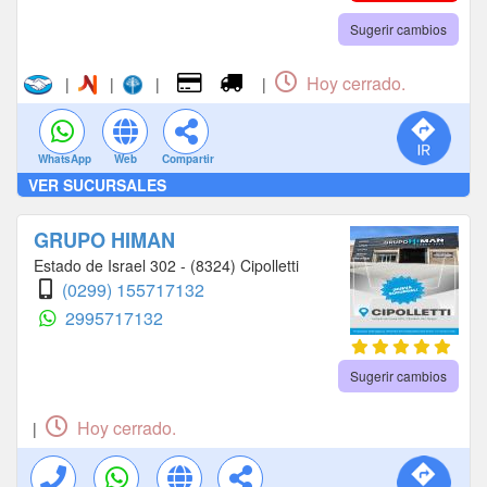
Sugerir cambios
Hoy cerrado.
|
|
|
|
WhatsApp
Web
Compartir
VER SUCURSALES
GRUPO HIMAN
Estado de Israel 302 - (8324) Cipolletti
(0299) 155717132
2995717132
Sugerir cambios
Hoy cerrado.
|