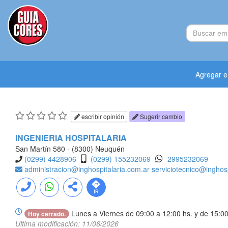
Agregar 
escribir opinión
Sugerir cambio
INGENIERIA HOSPITALARIA
San Martín 580 - (8300) Neuquén
(0299) 4428906
(0299) 155232069
2995232069
administracion@inghospitalaria.com.ar
serviciotecnico@inghosp
Lunes a Viernes de 09:00 a 12:00 hs. y de 15:00
Hoy cerrado.
Ultima modificación: 11/06/2026