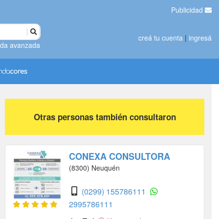
Publicidad
creá tu cuenta
|
ingresá
da avanzada
Otras personas también consultaron
CONEXA CONSULTORA
(8300) Neuquén
(0299) 155786111
2995786111