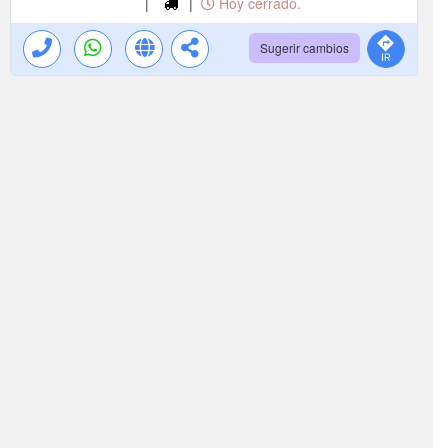
|
|
Hoy cerrado.
Sugerir cambios