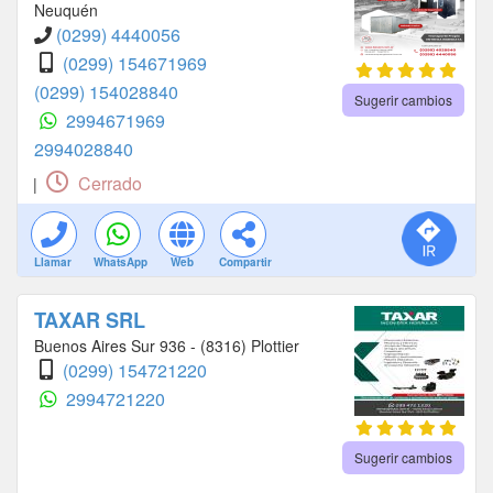
Neuquén
(0299) 4440056
(0299) 154671969
(0299) 154028840
Sugerir cambios
2994671969
2994028840
Cerrado
|
Llamar
WhatsApp
Web
Compartir
TAXAR SRL
Buenos Aires Sur 936 - (8316) Plottier
(0299) 154721220
2994721220
Sugerir cambios