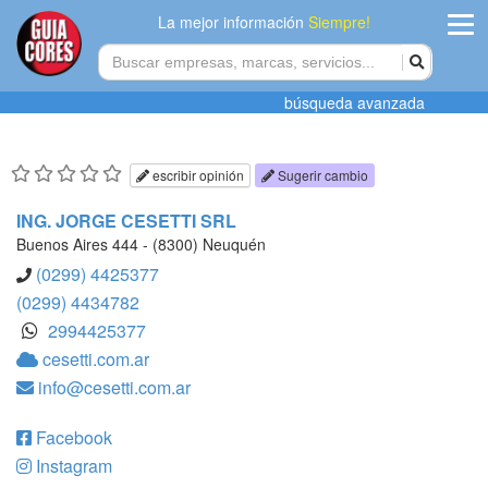
La mejor información
Siempre!
ingres
búsqueda avanzada
Agregar
empres
escribir opinión
Sugerir cambio
Actualiza
ING. JORGE CESETTI SRL
datos
Buenos Aires 444 - (8300) Neuquén
(0299) 4425377
Publicida
(0299) 4434782
2994425377
Radio
cesetti.com.ar
info@cesetti.com.ar
Tiendacore
Contacteno
Facebook
Instagram