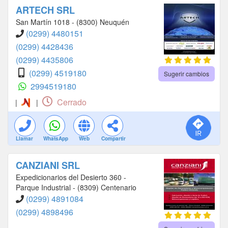
ARTECH SRL
San Martín 1018 - (8300) Neuquén
(0299) 4480151
(0299) 4428436
(0299) 4435806
(0299) 4519180
Sugerir cambios
2994519180
Cerrado
|
|
Llamar
WhatsApp
Web
Compartir
CANZIANI SRL
Expedicionarios del Desierto 360 -
Parque Industrial - (8309) Centenario
(0299) 4891084
(0299) 4898496