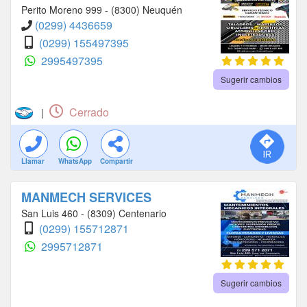
Perito Moreno 999 - (8300) Neuquén
(0299) 4436659
(0299) 155497395
2995497395
Sugerir cambios
Cerrado
|
Llamar
WhatsApp
Compartir
MANMECH SERVICES
San Luis 460 - (8309) Centenario
(0299) 155712871
2995712871
Sugerir cambios