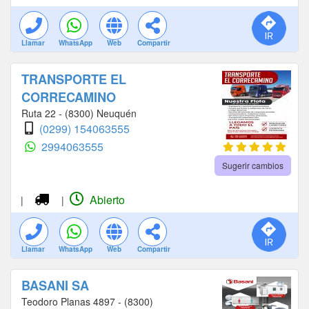
DISTRIBUIDORES OFICIALES DE MOTOROLA
TELECOMUNICACIONES
BGH
HANDY
Llamar
WhatsApp
Web
Compartir
HANDIES
RADIOS MOTOROLA
RADIO BASE
RADIO PORTÁTIL
TRANCEPTORES
PTP
TRANSPORTE EL
PMP
ENLACES
ENLACE WIRELESS
CORRECAMINO
Ruta 22 - (8300) Neuquén
RASTREADORES SATELITALES
GPS
GPRS
(0299) 154063555
RADIO ANTIEXPLOSIVA
REPETIDORAS
2994063555
SERVICIO DE REPETIDORA
ALQUILER DE RADIOS
Sugerir cambios
Abierto
|
|
Llamar
WhatsApp
Web
Compartir
BASANI SA
Teodoro Planas 4897 - (8300)