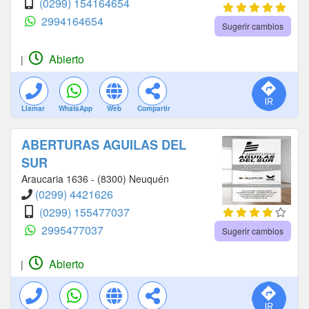
(0299) 154164654
2994164654
Sugerir cambios
Abierto
|
Llamar
WhatsApp
Web
Compartir
ABERTURAS AGUILAS DEL
SUR
Araucaria 1636 - (8300) Neuquén
(0299) 4421626
(0299) 155477037
2995477037
Sugerir cambios
Abierto
|