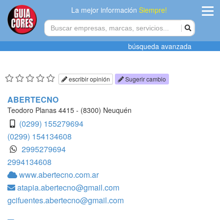
La mejor información
Siempre!
ingres
búsqueda avanzada
Agregar
empres
escribir opinión
Sugerir cambio
Actualiza
ABERTECNO
datos
Teodoro Planas 4415 - (8300) Neuquén
(0299) 155279694
Publicida
(0299) 154134608
2995279694
Radio
2994134608
www.abertecno.com.ar
Tiendacore
atapia.abertecno@gmail.com
Contacteno
gcifuentes.abertecno@gmail.com