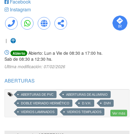
Facebook
Instagram
Llamar
WhatsApp
Web
Compartir
|
Abierto: Lun a Vie de 08:30 a 17:00 hs.
Abierto
Sab de 08:30 a 12:30 hs.
Ultima modificación: 07/02/2026
ABERTURAS
ABERTURAS DE PVC
ABERTURAS DE ALUMINIO
DOBLE VIDRIADO HERMÉTICO
D.V.H.
DVH
VIDRIOS LAMINADOS
VIDRIOS TEMPLADOS
Ver más
PIEL DE VIDRIO
FRENTE VIDRIADO SISTEMA PROFILIT
LAMINADO CON EVA