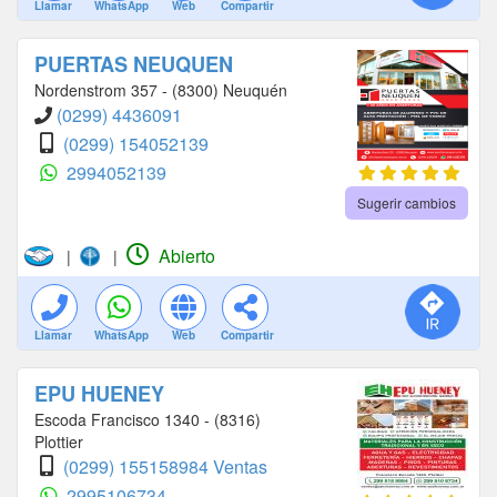
Llamar
WhatsApp
Web
Compartir
PUERTAS NEUQUEN
Nordenstrom 357 - (8300) Neuquén
(0299) 4436091
(0299) 154052139
2994052139
Sugerir cambios
Abierto
|
|
Llamar
WhatsApp
Web
Compartir
EPU HUENEY
Escoda Francisco 1340 - (8316)
Plottier
(0299) 155158984 Ventas
2995106734