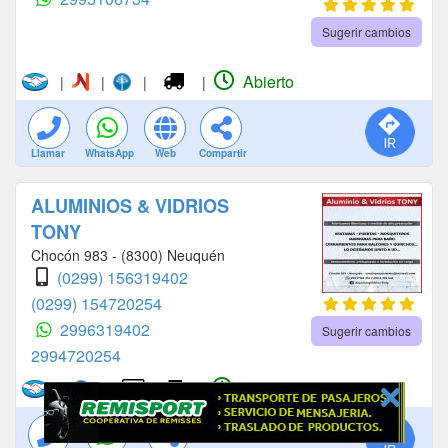
Sugerir cambios
Abierto
|
|
|
|
Llamar
WhatsApp
Web
Compartir
ALUMINIOS & VIDRIOS
TONY
Chocón 983 - (8300) Neuquén
(0299) 156319402
(0299) 154720254
2996319402
Sugerir cambios
2994720254
Abierto
|
|
|