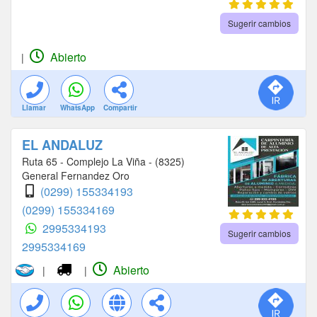
Sugerir cambios
Abierto
|
Llamar
WhatsApp
Compartir
EL ANDALUZ
Ruta 65 - Complejo La Viña - (8325)
General Fernandez Oro
(0299) 155334193
(0299) 155334169
2995334193
Sugerir cambios
2995334169
Abierto
|
|