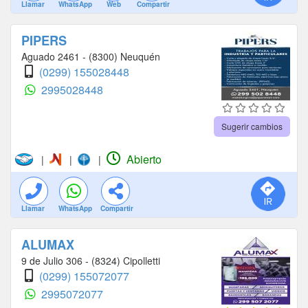
Llamar
WhatsApp
Web
Compartir
PIPERS
Aguado 2461 - (8300) Neuquén
(0299) 155028448
2995028448
Sugerir cambios
Abierto
|
|
|
Llamar
WhatsApp
Compartir
ALUMAX
9 de Julio 306 - (8324) Cipolletti
(0299) 155072077
2995072077