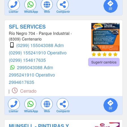
Llamar
WhatsApp
Web
Compartir
SFL SERVICES
Río Negro 704 - Parque Industrial -
(8309) Centenario
(0299) 155043088 Adm
(0299) 155241910 Operativo
(0299) 154617635
Sugerir cambios
2995043088 Adm
2995241910 Operativo
2994617635
Cerrado
|
Llamar
WhatsApp
Web
Compartir
MUNSELL - PINTURAS Y