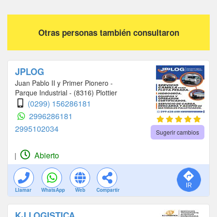
Otras personas también consultaron
JPLOG
Juan Pablo II y Primer Pionero -
Parque Industrial - (8316) Plottier
(0299) 156286181
2996286181
2995102034
Sugerir cambios
Abierto
|
Llamar
WhatsApp
Web
Compartir
KJ LOGISTICA