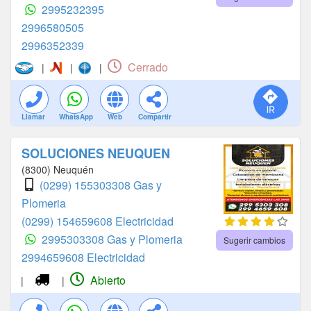
2995232395
2996580505
2996352339
Cerrado
|
|
|
Llamar
WhatsApp
Web
Compartir
SOLUCIONES NEUQUEN
(8300) Neuquén
(0299) 155303308 Gas y
Plomeria
(0299) 154659608 Electricidad
2995303308 Gas y Plomeria
Sugerir cambios
2994659608 Electricidad
Abierto
|
|