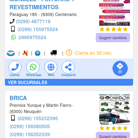
REVESTIMIENTOS
Paraguay 185 - (8309) Centenario
(0299) 4877119
(0299) 155975524
2995975524
Sugerir cambios
Cierra en 30 min.
|
|
|
|
Llamar
WhatsApp
Web
Compartir
VER SUCURSALES
BRICA
Premios Yunque y Martin Fierro -
(8300) Neuquén
(0299) 155232395
(0299) 156580505
(0299) 156352339
Sugerir cambios