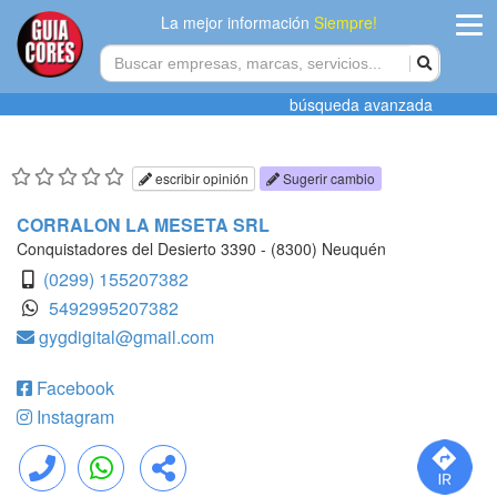
La mejor información
Siempre!
ingres
búsqueda avanzada
Agregar
empres
escribir opinión
Sugerir cambio
Actualiza
CORRALON LA MESETA SRL
datos
Conquistadores del Desierto 3390 - (8300) Neuquén
(0299) 155207382
Publicida
‪5492995207382‬
gygdigital@gmail.com
Radio
Facebook
Tiendacore
Instagram
Contacteno
Llamar
WhatsApp
Compartir