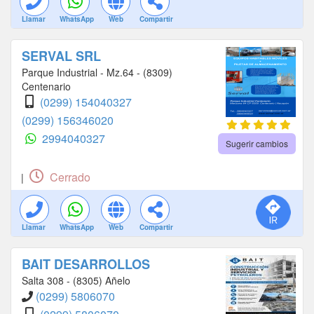
Llamar
WhatsApp
Web
Compartir
SERVAL SRL
Parque Industrial - Mz.64 - (8309)
Centenario
(0299) 154040327
(0299) 156346020
2994040327
Sugerir cambios
Cerrado
|
Llamar
WhatsApp
Web
Compartir
BAIT DESARROLLOS
Salta 308 - (8305) Añelo
(0299) 5806070