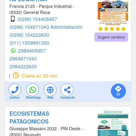
Francia 2125 - Parque Industrial -
(8332) General Roca
(0298) 154405957
(0298) 154871043 Administración
(0298) 154222630
Sugerir cambios
(011) 1559891300
2984405957
2984871043
2984222630
Cierra en 30 min.
|
Llamar
WhatsApp
Web
Compartir
ECOSISTEMAS
PATAGONICOS
Giuseppe Massaro 2032 - PIN Oeste -
(8300) Neuquén