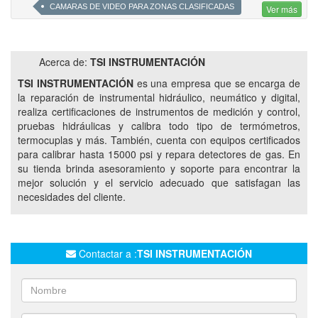
CAMARAS DE VIDEO PARA ZONAS CLASIFICADAS
Ver más
INSTRUMENTOS DE MEDICION Y CONTROL
SERVICIOS DE INFORMATICA Y REDES
Acerca de:
TSI INSTRUMENTACIÓN
CALIBRACION DE TEMPERATURA
TSI INSTRUMENTACIÓN
es una empresa que se encarga de
PRUEBAS A MANOMETROS ANALOGICOS Y DIGITALES
la reparación de instrumental hidráulico, neumático y digital,
realiza certificaciones de instrumentos de medición y control,
LAZOS
DATALOGGER
ANTENAS SATELITALES
pruebas hidráulicas y calibra todo tipo de termómetros,
REDES INFORMATICAS
CAMARAS DE VIDEO
termocuplas y más. También, cuenta con equipos certificados
SERVICIOS PETROLEROS
CLUSTER VACA MUERTA
para calibrar hasta 15000 psi y repara detectores de gas. En
su tienda brinda asesoramiento y soporte para encontrar la
CALIBRACIÓN DE TEMPERATURA
mejor solución y el servicio adecuado que satisfagan las
CALOBRACION DE DETECTORES DE GAS
MSA
necesidades del cliente.
HONEYWELL
CVM
Contactar a :
TSI INSTRUMENTACIÓN