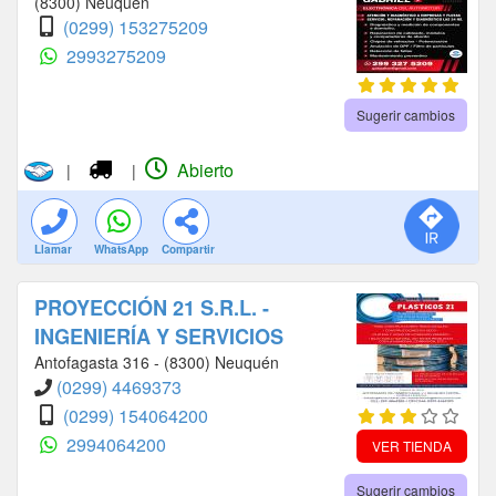
(8300) Neuquén
(0299) 153275209
2993275209
Sugerir cambios
Abierto
|
|
Llamar
WhatsApp
Compartir
PROYECCIÓN 21 S.R.L. -
INGENIERÍA Y SERVICIOS
Antofagasta 316 - (8300) Neuquén
(0299) 4469373
(0299) 154064200
2994064200
VER TIENDA
Sugerir cambios