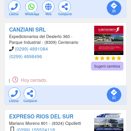
Llamar
WhatsApp
Web
Compartir
CANZIANI SRL
Expedicionarios del Desierto 360 -
Parque Industrial - (8309) Centenario
(0299) 4891084
(0299) 4898496
Sugerir cambios
Hoy cerrado.
|
Llamar
Compartir
EXPRESO RIOS DEL SUR
Mariano Moreno 801 - (8324) Cipolletti
(0299) 155524118