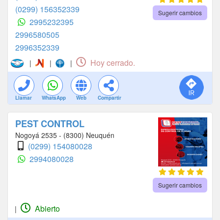
(0299) 156352339
Sugerir cambios
2995232395
2996580505
2996352339
Hoy cerrado.
|
|
|
Llamar
WhatsApp
Web
Compartir
PEST CONTROL
Nogoyá 2535 - (8300) Neuquén
(0299) 154080028
2994080028
Sugerir cambios
Abierto
|