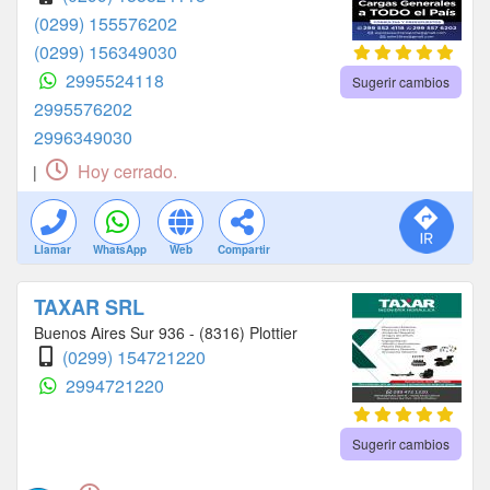
(0299) 155576202
(0299) 156349030
2995524118
Sugerir cambios
2995576202
2996349030
Hoy cerrado.
|
Llamar
WhatsApp
Web
Compartir
TAXAR SRL
Buenos Aires Sur 936 - (8316) Plottier
(0299) 154721220
2994721220
Sugerir cambios