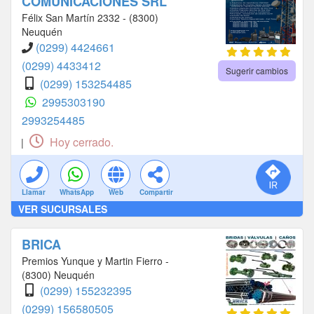
COMUNICACIONES SRL
Félix San Martín 2332 - (8300)
Neuquén
(0299) 4424661
(0299) 4433412
Sugerir cambios
(0299) 153254485
2995303190
2993254485
Hoy cerrado.
|
Llamar
WhatsApp
Web
Compartir
VER SUCURSALES
BRICA
Premios Yunque y Martin Fierro -
(8300) Neuquén
(0299) 155232395
(0299) 156580505