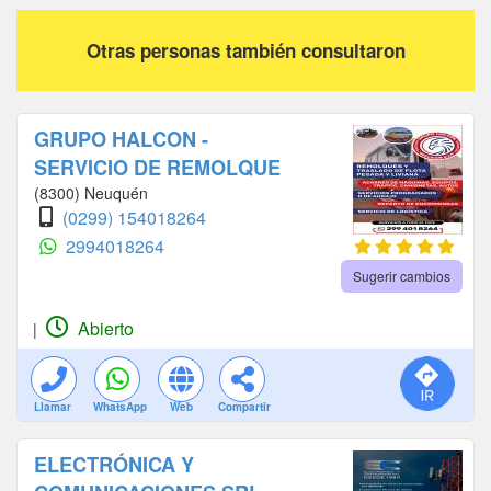
Otras personas también consultaron
GRUPO HALCON -
SERVICIO DE REMOLQUE
(8300) Neuquén
(0299) 154018264
2994018264
Sugerir cambios
Abierto
|
Llamar
WhatsApp
Web
Compartir
ELECTRÓNICA Y