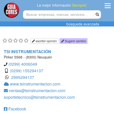
La mejor información
Siempre!
ingres
búsqueda avanzada
Agregar
empres
escribir opinión
Sugerir cambio
Actualiza
TSI INSTRUMENTACIÓN
datos
Pirker 5568 - (8300) Neuquén
(0299) 4006049
Publicida
(0299) 155294137
2995294137
Radio
www.tsinstrumentacion.com
ventas@tsinstrumentacion.com
Tiendacore
soportetecnico@tsinstrumentacion.com
Contacteno
Facebook