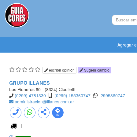
Agregar 
escribir opinión
Sugerir cambio
GRUPO ILLANES
Los Pioneros 60 - (8324) Cipolletti
(0299) 4781330
(0299) 155360747
2995360747
administracion@illanes.com.ar
|