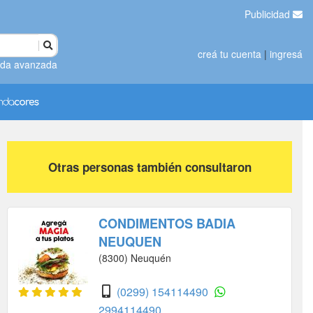
Publicidad
creá tu cuenta
|
ingresá
da avanzada
Otras personas también consultaron
CONDIMENTOS BADIA
NEUQUEN
(8300) Neuquén
(0299) 154114490
2994114490