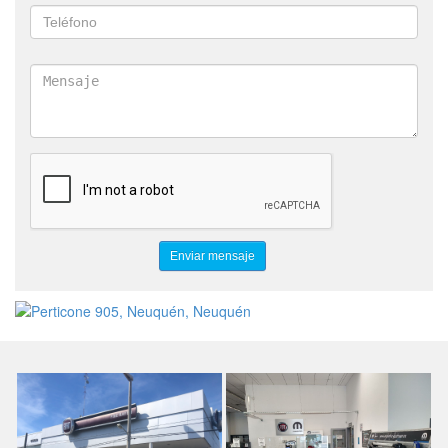
ENTREGA ASEGURADA
USADO EN PARTE DE PAGO
TU USADO VALE MAS
CONSIGNACIÓN
PERMUTA
USADOS SELECCIONADOS
PRECIO MAS BAJO
PRECIO DE FABRICA
CONCESIONARIO OFICIAL
NUEVO PALIO
NUEVO PUNTO
NUEVA STRADA
NUEVO UNO
BRAVO
IDEA
ADVENTURE
FIORINO
DUCATO
TRANSPORTE PASAJEROS
DOBLO
QUBO
LÍNEA
WEEKEND
JEEP
VEHICULOS
CAMIONETAS
PICK UP
AUTO
0 KM
SEDAN
CRONOS
ARGO
TORO
STRADA
RENEGADE
COMPASS
RAM
MULTIMARCA
COMPRAR 0KM
DODGE
CHRYSLER
AUTOS EN NEUQUEN
VENTA DIRECTA
ENTREGA INMEDIATA
PIRE RAYEN
PIRERAYEN
CITROEN
D´ABORD
VALLEY STAR´S