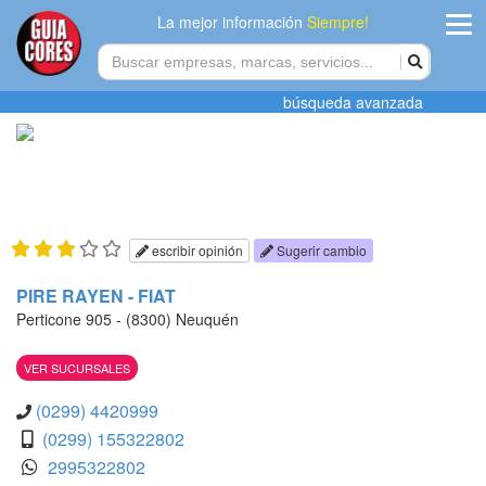
La mejor información
Siempre!
ingres
búsqueda avanzada
Agregar
empres
Actualiza
datos
escribir opinión
Sugerir cambio
Publicida
PIRE RAYEN - FIAT
Perticone 905 - (8300) Neuquén
Radio
VER SUCURSALES
Tiendacore
(0299) 4420999
Contacteno
(0299) 155322802
2995322802