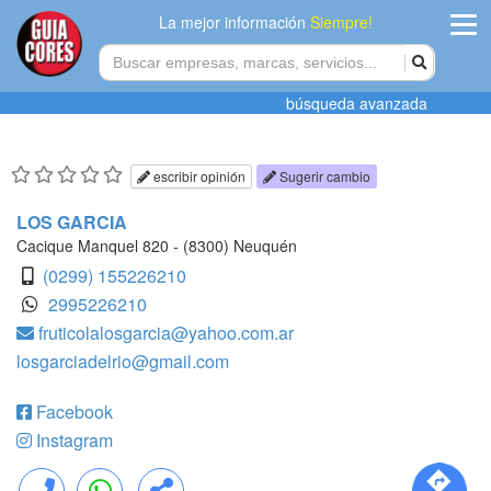
La mejor información
Siempre!
ingres
búsqueda avanzada
Agregar
empres
escribir opinión
Sugerir cambio
Actualiza
LOS GARCIA
datos
Cacique Manquel 820 - (8300) Neuquén
(0299) 155226210
Publicida
2995226210
fruticolalosgarcia@yahoo.com.ar
Radio
losgarciadelrio@gmail.com
Tiendacore
Facebook
Contacteno
Instagram