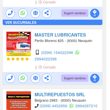
|
Cerrado
Sugerir cambios
VER SUCURSALES
MASTER LUBRICANTES
Perito Moreno 825 - (8300) Neuquén
(0299) 154022396
2994022396
|
Cerrado
Sugerir cambios
MULTIREPUESTOS SRL
Belgrano 2983 - (8300) Neuquén
(0299) 4452956
2994297210