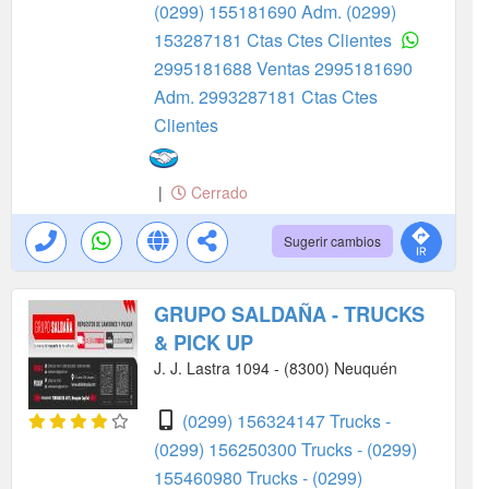
(0299) 155181690 Adm.
(0299)
153287181 Ctas Ctes Clientes
2995181688 Ventas
2995181690
Adm.
2993287181 Ctas Ctes
Clientes
|
Cerrado
Sugerir cambios
GRUPO SALDAÑA - TRUCKS
& PICK UP
J. J. Lastra 1094 - (8300) Neuquén
(0299) 156324147 Trucks -
(0299) 156250300 Trucks -
(0299)
155460980 Trucks -
(0299)