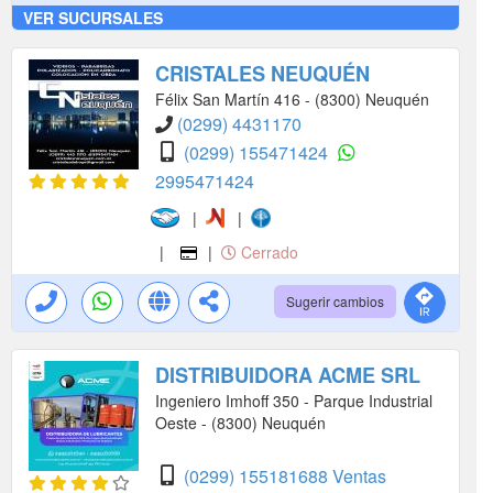
VER SUCURSALES
CRISTALES NEUQUÉN
Félix San Martín 416 - (8300) Neuquén
(0299) 4431170
(0299) 155471424
2995471424
|
|
|
|
Cerrado
Sugerir cambios
DISTRIBUIDORA ACME SRL
Ingeniero Imhoff 350 - Parque Industrial
Oeste - (8300) Neuquén
(0299) 155181688 Ventas