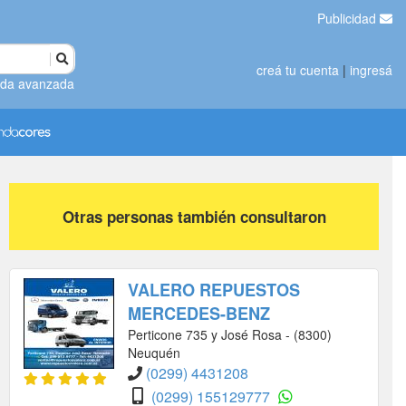
Publicidad
creá tu cuenta
|
ingresá
da avanzada
Otras personas también consultaron
VALERO REPUESTOS
MERCEDES-BENZ
Perticone 735 y José Rosa - (8300)
Neuquén
(0299) 4431208
(0299) 155129777