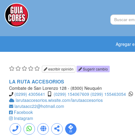
Agregar 
escribir opinión
Sugerir cambio
LA RUTA ACCESORIOS
Combate de San Lorenzo 128 - (8300) Neuquén
(0299) 4305641
(0299) 154067609
(0299) 155463054
larutaaccesorios.wixsite.com/larutaaccesorios
larutaacc22@hotmail.com
Facebook
Instagram