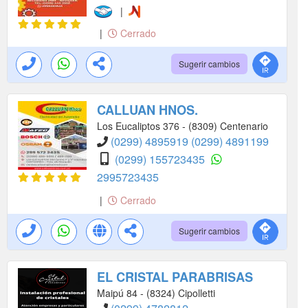
|
|
Cerrado
Sugerir cambios
CALLUAN HNOS.
Los Eucaliptos 376 - (8309) Centenario
(0299) 4895919
(0299) 4891199
(0299) 155723435
2995723435
|
Cerrado
Sugerir cambios
EL CRISTAL PARABRISAS
Maipú 84 - (8324) Cipolletti