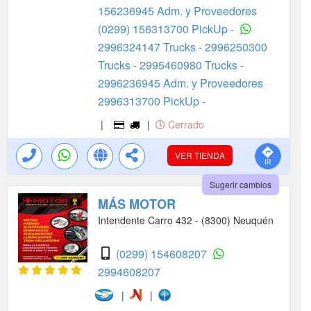
156236945 Adm. y Proveedores
(0299) 156313700 PickUp -
2996324147 Trucks -
2996250300
Trucks -
2995460980 Trucks -
2996236945 Adm. y Proveedores
2996313700 PickUp -
|
|
Cerrado
VER TIENDA
Sugerir cambios
MÁS MOTOR
Intendente Carro 432 - (8300) Neuquén
(0299) 154608207
2994608207
|
|