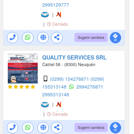
2995129777
|
|
Cerrado
Sugerir cambios
QUALITY SERVICES SRL
Catriel 58 - (8300) Neuquén
(0299) 154276871
(0299)
155313148
2994276871
2995313148
|
|
Cerrado
Sugerir cambios