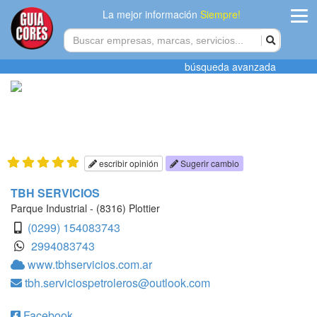
La mejor información
Siempre!
ingres
búsqueda avanzada
Agregar
empres
Actualiza
datos
escribir opinión
Sugerir cambio
Publicida
TBH SERVICIOS
Parque Industrial - (8316) Plottier
Radio
(0299) 154083743
2994083743
Tiendacore
www.tbhservicios.com.ar
tbh.serviciospetroleros@outlook.com
Contacteno
Facebook