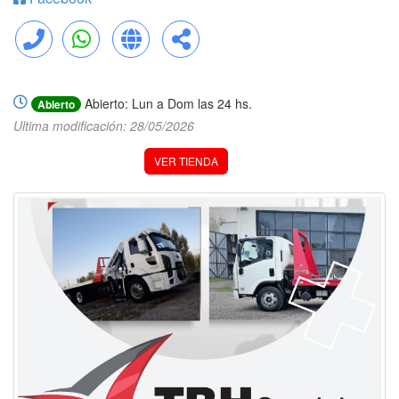
Llamar
WhatsApp
Web
Compartir
Abierto: Lun a Dom las 24 hs.
Abierto
Ultima modificación: 28/05/2026
VER TIENDA