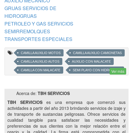
AUXILIO MECANICO
GRUAS SERVICIOS DE
HIDROGRUAS
PETROLEO Y GAS SERVICIOS
SEMIRREMOLQUES
TRANSPORTES ESPECIALES
CAMILLA AUXILIO MOTOS
CAMILLA AUXILIO CAMIONETAS
CAMILLA AUXILIO AUTOS
AUXILIO CON MALACATE
CAMILLA CON MALACATE
SEMI PLAYO CON HIDROGRUA
Ver más
SEMI CON HIDROGRUA
SEMIRREMOLQUE CON HIDROGRUA
Acerca de:
TBH SERVICIOS
CAMIONES CON SEMIRREMOLQUES Y CARRETONES
TBH SERVICIOS
es una empresa que comenzó sus
SERVICIOS DE HIDROGRUA
AUXILIO LAS 24HS
actividades a partir del año 2013 brindando servicios de izaje y
de transporte de sustancias peligrosas. Ofrece servicios de
AUXILIO OFF ROAD 4X4 PICK UP
cualidad tangible para satisfacer las necesidades y
AUXILIO MECANICO NEUQUEN
AUXILIO EN PLOTTIER
preferencias de sus clientes con la mejor relación entre el
AUXILIO EN NEUQUEN CAPITAL
CAMILLA HIDRAULICA
precio y la calidad. La firma está comprometida con el