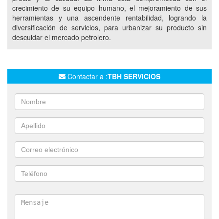
crecimiento de su equipo humano, el mejoramiento de sus
TRASLADO DE MAQUINAS VIALES
herramientas y una ascendente rentabilidad, logrando la
EQUIPOS DE IZAJES EN PETROLEO Y GAS
diversificación de servicios, para urbanizar su producto sin
descuidar el mercado petrolero.
MONTAJE DE EQUIPOS PETROLEROS
TRANSPORTE LARGA DISTANCIA
CAMIONES CON HIDROGRUA
Contactar a :
TBH SERVICIOS
SERVICIO PARA EMPRESAS PETROLERAS
TRANSPORTE DE AUTOS
TRANSPORTE DE CAMIONETAS
CAMILLAS PARA TRASLADO DE MANIPULADORES
TELESCOPICOS
CAMILLAS PARA TRASLADO AUTOELEVADORES
CAMILLAS PARA TRASLADO DE BOBCAT
CAMILLAS PARA TRASLADO DE CAMIONES
CAMILLAS PARA TRASLADO DE CAMIONETAS
TRANSPORTE DE GENERADORES
TRANSPORTE DE GRUPOS ELECTROGENOS
SERVICIO DE BARQUILLA PARA TRABAJOS EN ALTURA