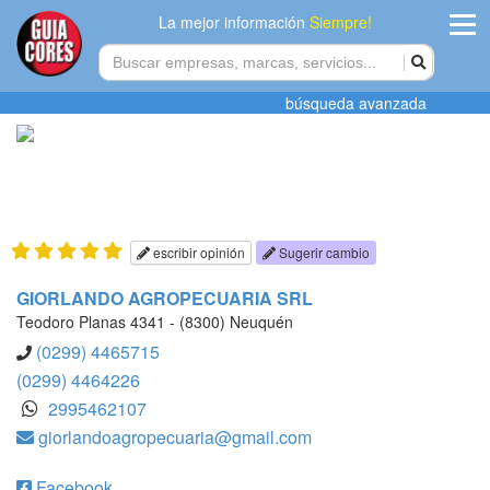
La mejor información
Siempre!
ingres
búsqueda avanzada
Agregar
empres
Actualiza
datos
escribir opinión
Sugerir cambio
Publicida
GIORLANDO AGROPECUARIA SRL
Teodoro Planas 4341 - (8300) Neuquén
Radio
(0299) 4465715
(0299) 4464226
Tiendacore
2995462107
giorlandoagropecuaria@gmail.com
Contacteno
Facebook