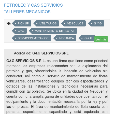
PETROLEO Y GAS SERVICIOS
TALLERES MECANICOS
PICK UP
UTILITARIOS
VEHICULOS
G Y G
GYG
MANTENIMIENTO DE FLOTAS
SERVICIOS MECANICO
MECANICA
G & G
Ver más
CLUSTER VACA MUERTA
CVM
Acerca de:
G&G SERVICIOS SRL
EMPRESA CERTIFICADA NEUQUINA
TALLER MOVIL
G&G SERVICIOS S.R.L.
es una firma que tiene como principal
ALQUILER DE CAMIONETAS 4X4
mercado las empresas relacionadas con la explotación del
petróleo y gas, ofreciéndoles la locación de vehículos sin
conductor, así como el servicio de mantenimiento de flotas
vehiculares, desarrollando equipos técnicos especializados y
dotados de las instalaciones y tecnología necesarias para
cumplir con tal objetivo. Se ubica en la ciudad de Neuquén y
cuenta con una amplia gama de unidades que cuentan con el
equipamiento y la documentación necesaria por la ley y por
las empresas. El área de mantenimiento de flota cuenta con
personal especialmente capacitado y está equipada con