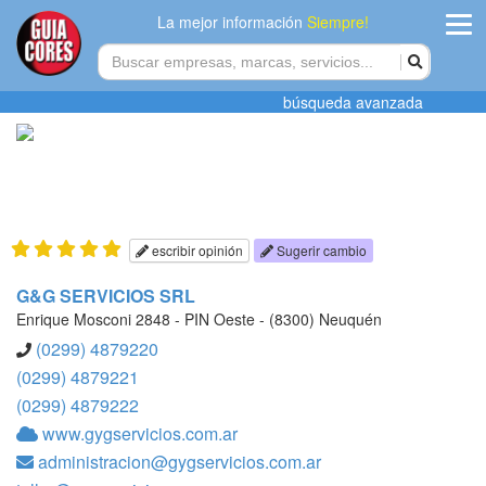
La mejor información
Siempre!
ingres
búsqueda avanzada
Agregar
empres
Actualiza
datos
escribir opinión
Sugerir cambio
Publicida
G&G SERVICIOS SRL
Enrique Mosconi 2848 - PIN Oeste - (8300) Neuquén
Radio
(0299) 4879220
(0299) 4879221
Tiendacore
(0299) 4879222
www.gygservicios.com.ar
Contacteno
administracion@gygservicios.com.ar