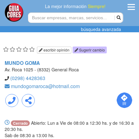
La mejor información
Siempre!
ingres
búsqueda avanzada
Agregar
empres
escribir opinión
Sugerir cambio
Actualiza
MUNDO GOMA
datos
Av. Roca 1025 - (8332) General Roca
(0298) 4428363
Publicida
mundogomaroca@hotmail.com
Radio
Llamar
Compartir
Tiendacore
Abierto: Lun a Vie de 08:00 a 12:30 hs. y de 16:30 a
Cerrado
Contacteno
20:30 hs.
Sab de 08:30 a 13:00 hs.