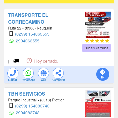
TRANSPORTE EL
CORRECAMINO
Ruta 22 - (8300) Neuquén
(0299) 154063555
2994063555
Sugerir cambios
Hoy cerrado.
|
|
Llamar
WhatsApp
Web
Compartir
TBH SERVICIOS
Parque Industrial - (8316) Plottier
(0299) 154083743
2994083743