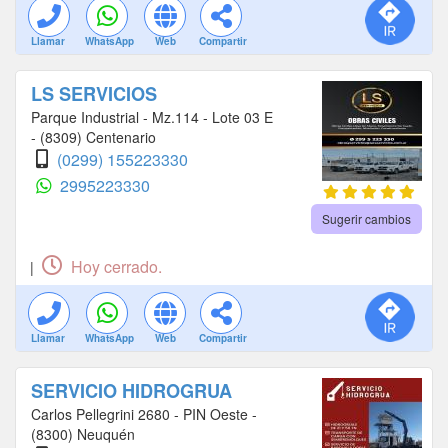
Llamar
WhatsApp
Web
Compartir
LS SERVICIOS
Parque Industrial - Mz.114 - Lote 03 E
- (8309) Centenario
(0299) 155223330
2995223330
Sugerir cambios
Hoy cerrado.
|
Llamar
WhatsApp
Web
Compartir
SERVICIO HIDROGRUA
Carlos Pellegrini 2680 - PIN Oeste -
(8300) Neuquén