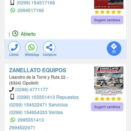
(0299) 154517166
2994517166
Sugerir cambios
Abierto
|
Llamar
WhatsApp
Compartir
ZANELLATO EQUIPOS
Lisandro de la Torre y Ruta 22 -
(8324) Cipolletti
(0299) 4771177
(0299) 155551413 Repuestos
(0299) 154522471 Servicios
Sugerir cambios
(0299) 154654333 Ventas
2995551413
2994522471