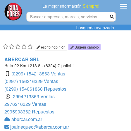
La mejor información
Siempre!
ingres
búsqueda avanzada
Agregar
empres
escribir opinión
Sugerir cambio
Actualiza
ABERCAR SRL
datos
Ruta 22 Km.1213.8 - (8324) Cipolletti
(0299) 154213863 Ventas
Publicida
(0297) 156216329 Ventas
(0299) 154061868 Repuestos
Radio
2994213863 Ventas
2976216329 Ventas
Tiendacore
2995903362 Repuestos
Contacteno
abercar.com.ar
jpainequeo@abercar.com.ar