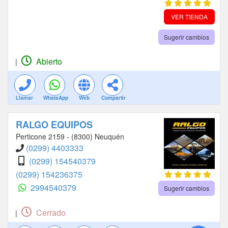
VER TIENDA
Sugerir cambios
Abierto
|
Llamar
WhatsApp
Web
Compartir
RALGO EQUIPOS
Perticone 2159 - (8300) Neuquén
(0299) 4403333
(0299) 154540379
(0299) 154236375
2994540379
Sugerir cambios
Cerrado
|