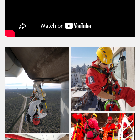
LIMPIEZA Y MANTENIMIENTO INDUSTRIAL
INDUSTRIA EOLICA
TRABAJO SEGURO EN ESPACIOS CONFINADOS
TRABAJO SEGURO EN ALTURA
VENTA DE EQUIPOS DE TRABAJO VERTICAL
VENTA DE EQUIPOS DEPORTIVOS
ROPA PARA ESCALAR
VENTA DE ELEMENTOS DE PROTECCIÓN PERSONAL
VENTAS DE KIT DE ALTURA
VENTAS DE CASCO
VENTAS DE MAMELUCO
VENTAS DE GUANTES
VENTAS DE ARNESES
CUERDAS MENDY