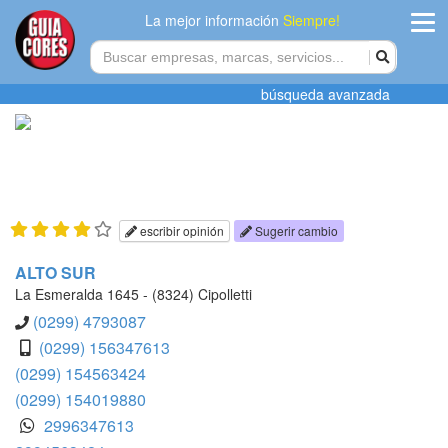
La mejor información
Siempre!
ingres
búsqueda avanzada
Agregar
empres
Actualiza
datos
escribir opinión
Sugerir cambio
Publicida
ALTO SUR
La Esmeralda 1645 - (8324) Cipolletti
Radio
(0299) 4793087
(0299) 156347613
Tiendacore
(0299) 154563424
(0299) 154019880
Contacteno
2996347613