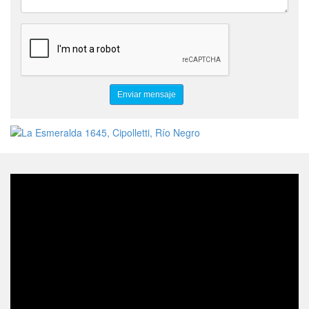
INVESTIGACIÓN DE ACCIDENTES Y EXPLOSIONES
NFPA
CERTIFICACIÓN INTERNACIONAL
PARQUE EOLICO
MANTENIMIENTO PARA EOLICOS
CURSO PARA LA EÓLICA
EOLICA
GLOBAL WIND ORGANISATION
GWO BST-RE- FRESH
FORMACIÓN BÁSICA PARA EÓLICA
BST
GWO
CERTIFICACION GWO
ROPA ALTA MONTAÑA
ROPA PARA MONTAÑISMO
INSTALACION DE LINEAS DE VIDA
CERTIFICACIÓN DE LINEA DE VIDA
HORIZONTAL Y VERTICAL
ROTHOBLAAS
NEUQUEN
LIMPIEZA INTERNA Y EXTERNA DE AEROGENERADOR
REPARACIÓN DE PALAS EN AEROGENERADOR
ISO 9001
TUV NORD
GWO BST - BASIC SAFETY TRAINING
TÉCNICO VERTICAL AATTVAC
RESCATE TECNICO