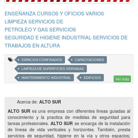
ENSEÑANZA CURSOS Y OFICIOS VARIOS
LIMPIEZA SERVICIOS DE
PETROLEO Y GAS SERVICIOS
SEGURIDAD E HIGIENE INDUSTRIAL SERVICIOS DE
TRABAJOS EN ALTURA
ESPACIOS CONFINADOS
CAPACITACIONES
LIMPIEZA DE SUPERFICIES VIDRIADAS
MANTENIMIENTO INDUSTRIAL
EDIFICIOS
Ver más
INTELIGENCIA EN SEGURIDAD
CURSOS Y CAPACITACIONES
CURSOS
Acerca de:
ALTO SUR
LIMPIEZA DE VIDRIOS
ALTO SUR
es una empresa con diferentes lineas guiadas al
LIMPIEZA DE VENTANAS Y VENTANALES
conocimiento y la practica de medidas de seguridad para
tareas profesionales.
ALTO SUR
se encarga de la instalación
LIMPIEZA DE VIDRIO EN ALTURA
VIDRIOS EXTERIORES
de líneas de vida verticales y horizontes. También, presta
LIMPIEZA DE VENTANAS PARA EDIFICIOS
servicios de seguridad, higiene en la vía y otros espacios;