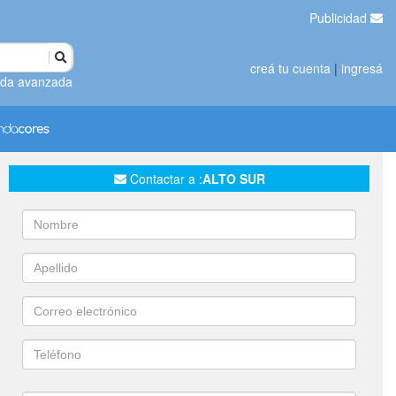
Publicidad
creá tu cuenta
|
ingresá
da avanzada
Contactar a :
ALTO SUR