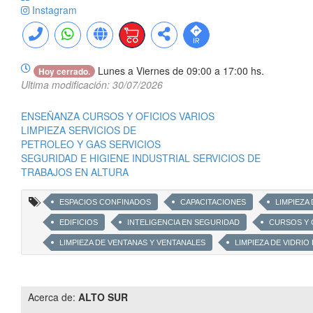
Instagram
Lunes a Viernes de 09:00 a 17:00 hs.
Hoy cerrado.
Ultima modificación: 30/07/2026
ENSEÑANZA CURSOS Y OFICIOS VARIOS
LIMPIEZA SERVICIOS DE
PETROLEO Y GAS SERVICIOS
SEGURIDAD E HIGIENE INDUSTRIAL SERVICIOS DE
TRABAJOS EN ALTURA
ESPACIOS CONFINADOS
CAPACITACIONES
LIMPIEZA
EDIFICIOS
INTELIGENCIA EN SEGURIDAD
CURSOS Y 
LIMPIEZA DE VENTANAS Y VENTANALES
LIMPIEZA DE VIDRIO
LIMPIEZA DE VENTANAS PARA EDIFICIOS
ESPACIO CONFINA
MANTENIMIENTOS PARA EDIFICIOS
SERVICIO DE MANTENIM
Acerca de:
ALTO SUR
ANDAMIOS
PLATAFORMAS ELEVADORAS
TRABAJO VE