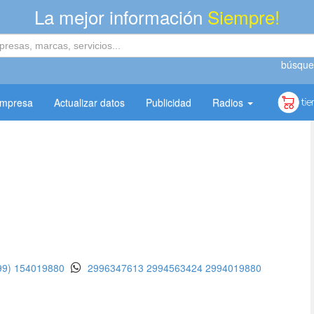
La mejor información
Siempre!
búsque
empresa
Actualizar datos
Publicidad
Radios
99) 154019880
2996347613
2994563424
2994019880