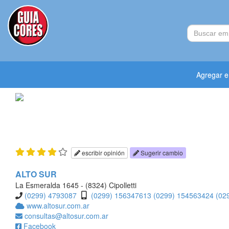
Agregar 
escribir opinión
Sugerir cambio
ALTO SUR
La Esmeralda 1645 - (8324) Cipolletti
(0299) 4793087
(0299) 156347613
(0299) 154563424
(02
www.altosur.com.ar
consultas@altosur.com.ar
Facebook