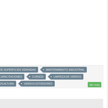
 DE SUPERFICIES VIDRIADAS
MANTENIMIENTO INDUSTRIAL
CAPACITACIONES
CURSOS
LIMPIEZA DE VIDRIOS
 EN ALTURA
VIDRIOS EXTERIORES
Ver más
DO
LIMPIEZA PARA CONSORCIOS
IENTO
LABORAL
LIMPIEZA DE EXCREMENTO DE PALOMA
RTICAL
ENTRENAMIENTO EN ALTURA
SIMULACRO