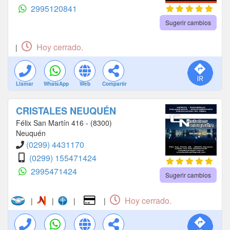
2995120841
Sugerir cambios
Hoy cerrado.
|
Llamar
WhatsApp
Web
Compartir
CRISTALES NEUQUÉN
Félix San Martín 416 - (8300)
Neuquén
(0299) 4431170
(0299) 155471424
2995471424
Sugerir cambios
Hoy cerrado.
|
|
|
|