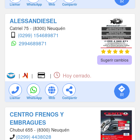
Llamar
WhatsApp
Web
Compartir
ALESSANDIESEL
Catriel 75 - (8300) Neuquén
(0299) 154689871
2994689871
Sugerir cambios
Hoy cerrado.
|
|
|
Llamar
WhatsApp
Web
Compartir
CENTRO FRENOS Y
EMBRAGUES
Chubut 655 - (8300) Neuquén
(0299) 4438028