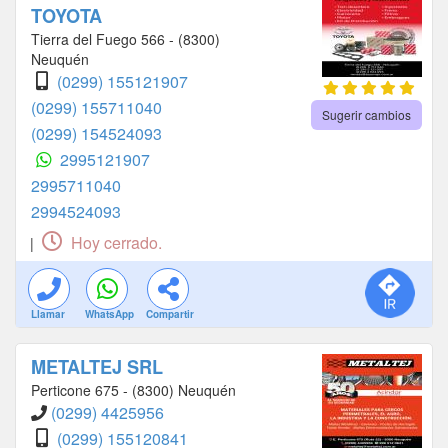
TOYOTA
Tierra del Fuego 566 - (8300)
Neuquén
(0299) 155121907
(0299) 155711040
Sugerir cambios
(0299) 154524093
2995121907
2995711040
2994524093
Hoy cerrado.
|
Llamar
WhatsApp
Compartir
METALTEJ SRL
Perticone 675 - (8300) Neuquén
(0299) 4425956
(0299) 155120841