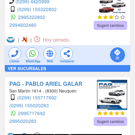
(0299) 4420999
(0299) 155322802
2995322802
2994602480
Sugerir cambios
Hoy cerrado.
|
|
Llamar
WhatsApp
Web
Compartir
VER SUCURSALES
PAG - PABLO ARIEL GALAR
San Martín 1614 - (8300) Neuquén
(0299) 155717692
(0299) 155020283
2995717692
2995020283
Sugerir cambios