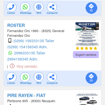
Llamar
WhatsApp
Web
Compartir
ROSTER
Fernandez Oro 1960 - (8325) General
Fernandez Oro
(0299) 156333135 Taller
(0299) 154156345 Adm.
2996333135 Taller
Sugerir cambios
2994156345 Adm.
Hoy cerrado.
|
Llamar
WhatsApp
Web
Compartir
PIRE RAYEN - FIAT
Perticone 905 - (8300) Neuquén