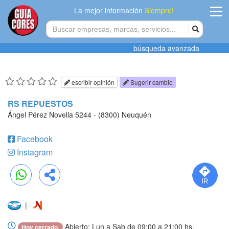
La mejor información
Siempre!
ingres
búsqueda avanzada
Agregar
empres
escribir opinión
Sugerir cambio
Actualiza
RS REPUESTOS
datos
Ángel Pérez Novella 5244 - (8300) Neuquén
Publicida
Facebook
Instagram
Radio
Tiendacore
WhatsApp
Compartir
Contacteno
|
Abierto: Lun a Sab de 09:00 a 21:00 hs.
Hoy cerrado.