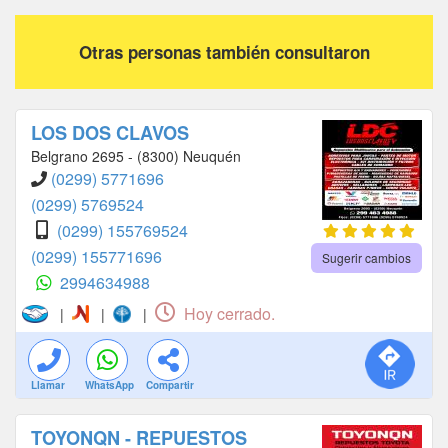
Otras personas también consultaron
LOS DOS CLAVOS
Belgrano 2695 - (8300) Neuquén
(0299) 5771696
(0299) 5769524
(0299) 155769524
(0299) 155771696
Sugerir cambios
2994634988
Hoy cerrado.
|
|
|
Llamar
WhatsApp
Compartir
TOYONQN - REPUESTOS