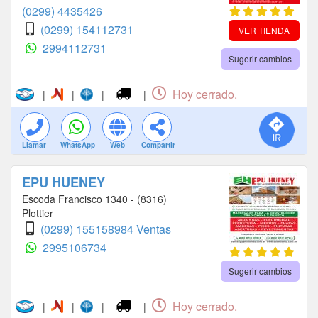
(0299) 4435426
(0299) 154112731
VER TIENDA
2994112731
Sugerir cambios
Hoy cerrado.
|
|
|
|
Llamar
WhatsApp
Web
Compartir
EPU HUENEY
Escoda Francisco 1340 - (8316)
Plottier
(0299) 155158984 Ventas
2995106734
Sugerir cambios
Hoy cerrado.
|
|
|
|