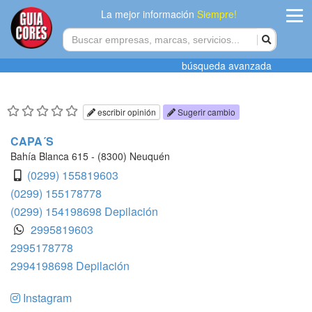
La mejor información
Siempre!
ingres
búsqueda avanzada
Agregar
empres
escribir opinión
Sugerir cambio
Actualiza
CAPA´S
datos
Bahía Blanca 615 - (8300) Neuquén
(0299) 155819603
Publicida
(0299) 155178778
(0299) 154198698 Depilación
Radio
2995819603
2995178778
Tiendacore
2994198698 Depilación
Contacteno
Instagram