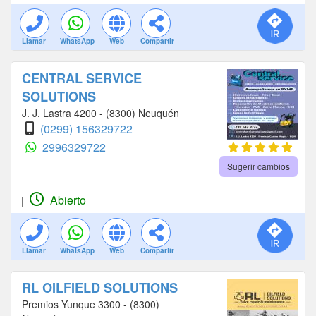
Llamar
WhatsApp
Web
Compartir
CENTRAL SERVICE
SOLUTIONS
J. J. Lastra 4200 - (8300) Neuquén
(0299) 156329722
2996329722
Sugerir cambios
Abierto
|
Llamar
WhatsApp
Web
Compartir
RL OILFIELD SOLUTIONS
Premios Yunque 3300 - (8300)