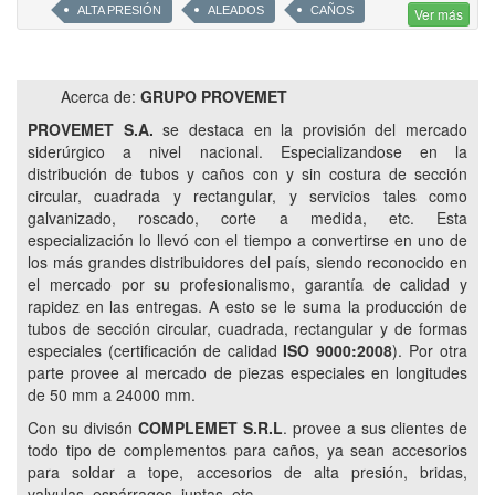
ALTA PRESIÓN
ALEADOS
CAÑOS
Ver más
SOLDAR A TOPE
ESPÁRRAGOS
GALVANIZADOS
CINCADOS
BRICOMATADOS
TUBOS SIN COSTURA
Acerca de:
GRUPO PROVEMET
JUNTAS
NIPLES
WELDOLET
THREADOLET
PROVEMET S.A.
se destaca en la provisión del mercado
SOCKOLET
DERIVACIONES
LATROLET
siderúrgico a nivel nacional. Especializandose en la
distribución de tubos y caños con y sin costura de sección
NIPOLET
ELBOLET
TREFILA
TEE
circular, cuadrada y rectangular, y servicios tales como
REVESTIDOS TRICAPA
TRINORMA
ASTM
galvanizado, roscado, corte a medida, etc. Esta
A53
A106
API5L B
IRAM 2592
especialización lo llevó con el tiempo a convertirse en uno de
los más grandes distribuidores del país, siendo reconocido en
CONDUIT
ROSCA Y CUPLA
EPOXI
el mercado por su profesionalismo, garantía de calidad y
CORTES A MEDIDA
UNION DOBLE
CUPLA
rapidez en las entregas. A esto se le suma la producción de
tubos de sección circular, cuadrada, rectangular y de formas
45°
90°
RADIO LARGO
RADIO CORTO
especiales (certificación de calidad
ISO 9000:2008
). Por otra
CONCENTRICA
EXCENTRICAS
CASQUETES
parte provee al mercado de piezas especiales en longitudes
de 50 mm a 24000 mm.
CODOS
COMPLEMET
VÁLVULAS
Con su divisón
COMPLEMET S.R.L
. provee a sus clientes de
VÁLVULAS MARIPOSA
ESFÉRICAS
EXCLUSAS
todo tipo de complementos para caños, ya sean accesorios
GLOBO
TUBOS ALETADOS
para soldar a tope, accesorios de alta presión, bridas,
valvulas, espárragos, juntas, etc.
PERFILES LAMINADOS UPN