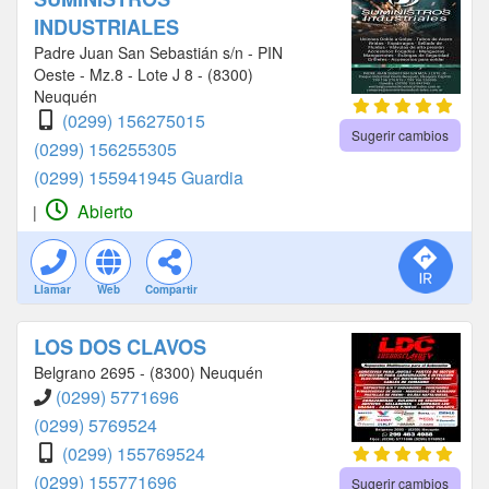
INDUSTRIALES
Padre Juan San Sebastián s/n - PIN
Oeste - Mz.8 - Lote J 8 - (8300)
Neuquén
(0299) 156275015
Sugerir cambios
(0299) 156255305
(0299) 155941945 Guardia
Abierto
|
Llamar
Web
Compartir
LOS DOS CLAVOS
Belgrano 2695 - (8300) Neuquén
(0299) 5771696
(0299) 5769524
(0299) 155769524
(0299) 155771696
Sugerir cambios