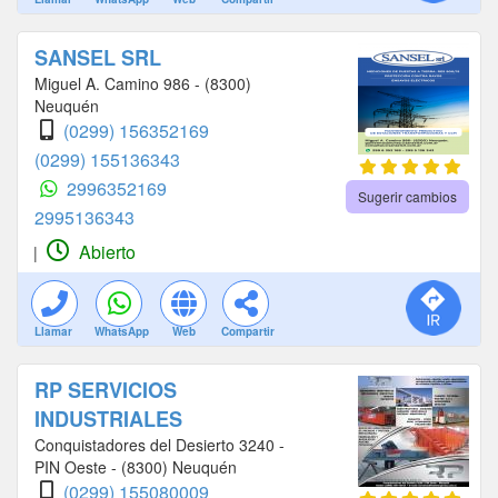
SANSEL SRL
Miguel A. Camino 986 - (8300)
Neuquén
(0299) 156352169
(0299) 155136343
2996352169
Sugerir cambios
2995136343
Abierto
|
Llamar
WhatsApp
Web
Compartir
RP SERVICIOS
INDUSTRIALES
Conquistadores del Desierto 3240 -
PIN Oeste - (8300) Neuquén
(0299) 155080009