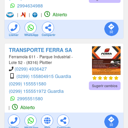
2994634988
Abierto
|
|
|
Llamar
WhatsApp
Compartir
TRANSPORTE FERRA SA
Ferramola 611 - Parque Industrial -
Lote 52 - (8316) Plottier
(0299) 4936427
(0299) 155804915 Guardia
(0299) 155551580
Sugerir cambios
(0299) 155551972 Guardia
2995551580
Abierto
|
Llamar
WhatsApp
Web
Compartir