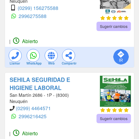
Neuquén
(0299) 156275588
2996275588
Sugerir cambios
Abierto
|
Llamar
WhatsApp
Web
Compartir
SEHILA SEGURIDAD E
HIGIENE LABORAL
San Martín 2686 - 1P - (8300)
Neuquén
(0299) 4464571
2996216425
Sugerir cambios
Abierto
|