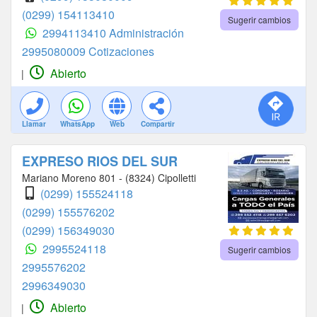
(0299) 154113410
Sugerir cambios
2994113410 Administración
2995080009 Cotizaciones
Abierto
|
Llamar
WhatsApp
Web
Compartir
EXPRESO RIOS DEL SUR
Mariano Moreno 801 - (8324) Cipolletti
(0299) 155524118
(0299) 155576202
(0299) 156349030
2995524118
Sugerir cambios
2995576202
2996349030
Abierto
|