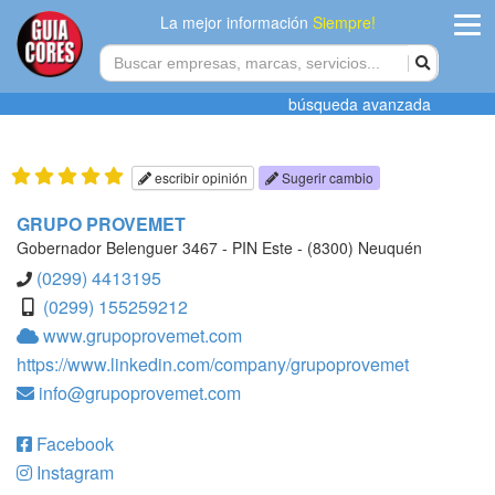
La mejor información
Siempre!
ingres
búsqueda avanzada
Agregar
empres
escribir opinión
Sugerir cambio
Actualiza
GRUPO PROVEMET
datos
Gobernador Belenguer 3467 - PIN Este - (8300) Neuquén
(0299) 4413195
Publicida
(0299) 155259212
www.grupoprovemet.com
Radio
https://www.linkedin.com/company/grupoprovemet
info@grupoprovemet.com
Tiendacore
Contacteno
Facebook
Instagram