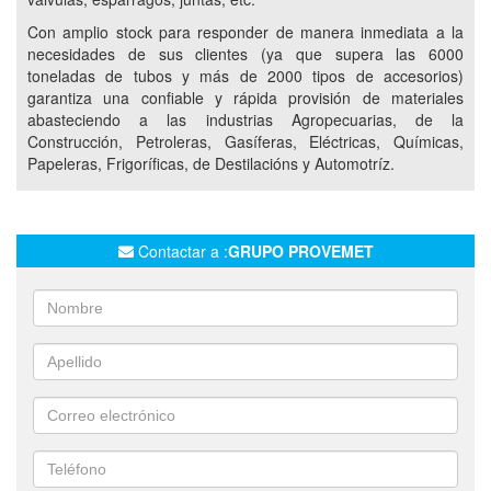
Con amplio stock para responder de manera inmediata a la
ACCESORIOS METALURGICOS
necesidades de sus clientes (ya que supera las 6000
TUBOS Y CAÑOS DE ACERO
CAÑOS ESTRUCTURALES
toneladas de tubos y más de 2000 tipos de accesorios)
CAÑOS Y TUBOS PARA CONDUCCIÓN DE FLUIDOS
garantiza una confiable y rápida provisión de materiales
abasteciendo a las industrias Agropecuarias, de la
CAÑOS EPOXI
Construcción, Petroleras, Gasíferas, Eléctricas, Químicas,
CAÑOS PARA CONSTRUCCIÓN DE OBRA Y MUEBLES
Papeleras, Frigoríficas, de Destilacións y Automotríz.
PERFILES UPN
SERVICIO DE REVESTIMIENTO ANTICORROSIVO
Contactar a :
GRUPO PROVEMET