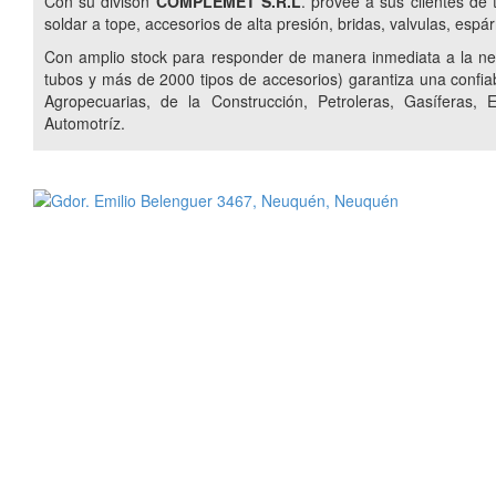
Con su divisón
COMPLEMET S.R.L
. provee a sus clientes de
soldar a tope, accesorios de alta presión, bridas, valvulas, espár
Con amplio stock para responder de manera inmediata a la ne
tubos y más de 2000 tipos de accesorios) garantiza una confiab
Agropecuarias, de la Construcción, Petroleras, Gasíferas, El
Automotríz.