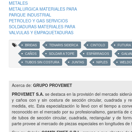
METALES
METALURGICA MATERIALES PARA
PARQUE INDUSTRIAL
PETROLEO Y GAS SERVICIOS
SOLDADURAS MATERIALES PARA
VALVULAS Y EMPAQUETADURAS
BRIDAS
TENARIS SIDERCA
CINTOLO
FUTURA
CAÑOS
SOLDAR A TOPE
ESPÁRRAGOS
GALVA
TUBOS SIN COSTURA
JUNTAS
NIPLES
WELDO
LATROLET
NIPOLET
ELBOLET
TREFILA
A53
A106
API5L B
IRAM 2592
CONDUIT
Acerca de:
GRUPO PROVEMET
UNION DOBLE
CUPLA
45°
90°
RADIO L
PROVEMET S.A.
se destaca en la provisión del mercado siderúrg
CASQUETES
CODOS
COMPLEMET
VÁLVULAS
y caños con y sin costura de sección circular, cuadrada y re
medida, etc. Esta especialización lo llevó con el tiempo a conv
GLOBO
TUBOS ALETADOS
PERFILES LAMINADOS UP
reconocido en el mercado por su profesionalismo, garantía de c
CAÑOS ESTRUCTURALES
CAÑOS Y TUBOS PARA CONDUCCI
de tubos de sección circular, cuadrada, rectangular y de form
CAÑOS PARA CONSTRUCCIÓN DE OBRA Y MUEBLES
PERFIL
parte provee al mercado de piezas especiales en longitudes d