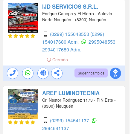
IJD SERVICIOS S.R.L.
Enrique Canepa y El Hierro - Autovía
Norte Neuquén - (8300) Neuquén
(0299) 155048553
(0299)
154017680 Adm.
2995048553
2994017680 Adm.
|
Cerrado
Sugerir cambios
AREF LUMINOTECNIA
Cr. Nestor Rodriguez 1173 - PIN Este -
(8300) Neuquén
(0299) 154541137
2994541137