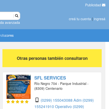
Publicidad
creá tu cuenta
|
ingresá
da avanzada
Otras personas también consultaron
SFL SERVICES
Río Negro 704 - Parque Industrial -
(8309) Centenario
(0299) 155043088 Adm
(0299)
155241910 Operativo
(0299)