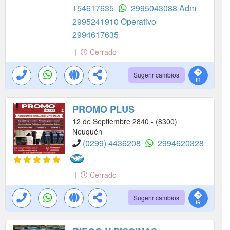
154617635
2995043088 Adm
2995241910 Operativo
2994617635
|
Cerrado
Sugerir cambios
PROMO PLUS
12 de Septiembre 2840 - (8300)
Neuquén
(0299) 4436208
2994620328
|
Cerrado
Sugerir cambios