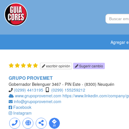
Agregar 
escribir opinión
Sugerir cambio
GRUPO PROVEMET
Gobernador Belenguer 3467 - PIN Este - (8300) Neuquén
(0299) 4413195
(0299) 155259212
www.grupoprovemet.com
https://www.linkedin.com/company/
info@grupoprovemet.com
Facebook
Instagram