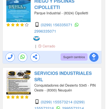
RIEGO Y PISCINAS
CIPOLLETTI
Parque Industrial - (8324) Cipolletti
(0299) 156335071
2996335071
|
Cerrado
Sugerir cambios
SERVICIOS INDUSTRIALES
SRL
Conquistadores del Desierto 5345 - PIN
Oeste - (8300) Neuquén
(0299) 155573214
(0299)
155573216
2995573214