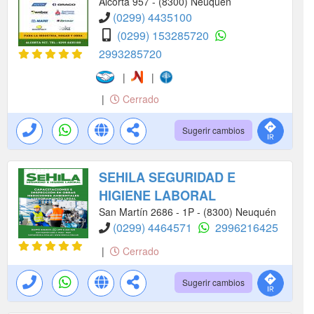
Alcorta 957 - (8300) Neuquén
(0299) 4435100
(0299) 153285720
2993285720
|
|
|
Cerrado
Sugerir cambios
SEHILA SEGURIDAD E
HIGIENE LABORAL
San Martín 2686 - 1P - (8300) Neuquén
(0299) 4464571
2996216425
|
Cerrado
Sugerir cambios