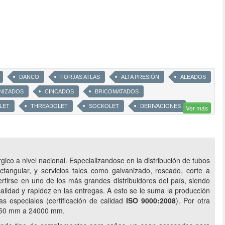
DANCO
FORJAS ATLAS
ALTA PRESIÓN
ALEADOS
NIZADOS
CINCADOS
BRICOMATADOS
LET
THREADOLET
SOCKOLET
DERIVACIONES
Ver más
TEE
REVESTIDOS TRICAPA
TRINORMA
ASTM
ROSCA Y CUPLA
EPOXI
CORTES A MEDIDA
ARGO
RADIO CORTO
CONCENTRICA
EXCENTRICAS
ico a nivel nacional. Especializandose en la distribución de tubos
VÁLVULAS MARIPOSA
ESFÉRICAS
EXCLUSAS
ctangular, y servicios tales como galvanizado, roscado, corte a
ertirse en uno de los más grandes distribuidores del país, siendo
N
ACCESORIOS METALURGICOS
TUBOS Y CAÑOS DE ACERO
alidad y rapidez en las entregas. A esto se le suma la producción
ÓN DE FLUIDOS
CAÑOS EPOXI
as especiales (certificación de calidad
ISO 9000:2008
). Por otra
ES UPN
SERVICIO DE REVESTIMIENTO ANTICORROSIVO
e 50 mm a 24000 mm.