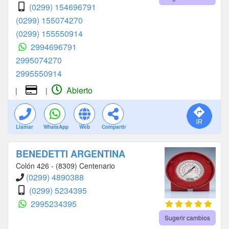
(0299) 154696791
(0299) 155074270
(0299) 155550914
2994696791
2995074270
2995550914
Abierto
|
|
Llamar
WhatsApp
Web
Compartir
BENEDETTI ARGENTINA
Colón 426 - (8309) Centenario
(0299) 4890388
(0299) 5234395
2995234395
Sugerir cambios