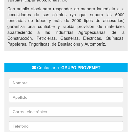
Con amplio stock para responder de manera inmediata a la
ACCESORIOS METALURGICOS
necesidades de sus clientes (ya que supera las 6000
TUBOS Y CAÑOS DE ACERO
CAÑOS ESTRUCTURALES
toneladas de tubos y más de 2000 tipos de accesorios)
CAÑOS Y TUBOS PARA CONDUCCIÓN DE FLUIDOS
garantiza una confiable y rápida provisión de materiales
abasteciendo a las industrias Agropecuarias, de la
CAÑOS EPOXI
Construcción, Petroleras, Gasíferas, Eléctricas, Químicas,
CAÑOS PARA CONSTRUCCIÓN DE OBRA Y MUEBLES
Papeleras, Frigoríficas, de Destilacións y Automotríz.
PERFILES UPN
SERVICIO DE REVESTIMIENTO ANTICORROSIVO
Contactar a :
GRUPO PROVEMET