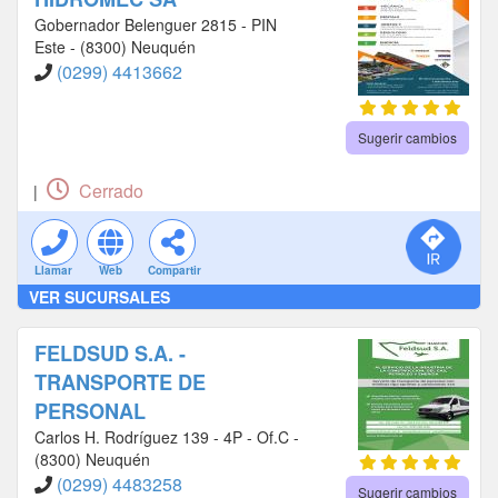
Gobernador Belenguer 2815 - PIN
Este - (8300) Neuquén
(0299) 4413662
Sugerir cambios
Cerrado
|
Llamar
Web
Compartir
VER SUCURSALES
FELDSUD S.A. -
TRANSPORTE DE
PERSONAL
Carlos H. Rodríguez 139 - 4P - Of.C -
(8300) Neuquén
(0299) 4483258
Sugerir cambios