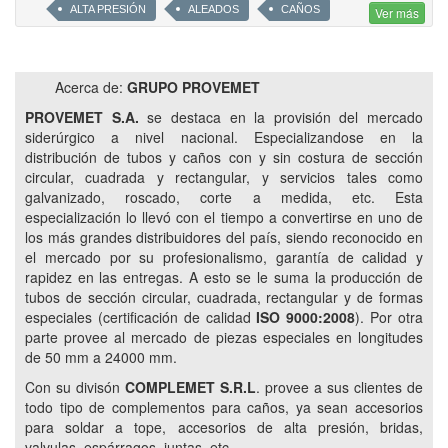
ALTA PRESIÓN
ALEADOS
CAÑOS
Ver más
SOLDAR A TOPE
ESPÁRRAGOS
GALVANIZADOS
CINCADOS
BRICOMATADOS
TUBOS SIN COSTURA
Acerca de:
GRUPO PROVEMET
JUNTAS
NIPLES
WELDOLET
THREADOLET
PROVEMET S.A.
se destaca en la provisión del mercado
SOCKOLET
DERIVACIONES
LATROLET
siderúrgico a nivel nacional. Especializandose en la
distribución de tubos y caños con y sin costura de sección
NIPOLET
ELBOLET
TREFILA
TEE
circular, cuadrada y rectangular, y servicios tales como
REVESTIDOS TRICAPA
TRINORMA
ASTM
galvanizado, roscado, corte a medida, etc. Esta
A53
A106
API5L B
IRAM 2592
especialización lo llevó con el tiempo a convertirse en uno de
los más grandes distribuidores del país, siendo reconocido en
CONDUIT
ROSCA Y CUPLA
EPOXI
el mercado por su profesionalismo, garantía de calidad y
CORTES A MEDIDA
UNION DOBLE
CUPLA
rapidez en las entregas. A esto se le suma la producción de
tubos de sección circular, cuadrada, rectangular y de formas
45°
90°
RADIO LARGO
RADIO CORTO
especiales (certificación de calidad
ISO 9000:2008
). Por otra
CONCENTRICA
EXCENTRICAS
CASQUETES
parte provee al mercado de piezas especiales en longitudes
de 50 mm a 24000 mm.
CODOS
COMPLEMET
VÁLVULAS
Con su divisón
COMPLEMET S.R.L
. provee a sus clientes de
VÁLVULAS MARIPOSA
ESFÉRICAS
EXCLUSAS
todo tipo de complementos para caños, ya sean accesorios
GLOBO
TUBOS ALETADOS
para soldar a tope, accesorios de alta presión, bridas,
valvulas, espárragos, juntas, etc.
PERFILES LAMINADOS UPN