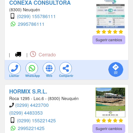
CONEXA CONSULTORA
(8300) Neuquén
(0299) 155786111
2995786111
Sugerir cambios
Cerrado
|
|
Llamar
WhatsApp
Web
Compartir
HORMIX S.R.L.
Roca 1295 - Loc.6 - (8300) Neuquén
(0299) 4423700
(0299) 4483353
(0299) 155221425
2995221425
Sugerir cambios