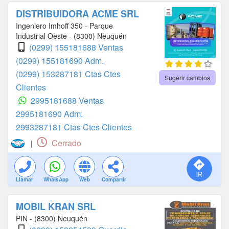
DISTRIBUIDORA ACME SRL
Ingeniero Imhoff 350 - Parque
Industrial Oeste - (8300) Neuquén
(0299) 155181688 Ventas
(0299) 155181690 Adm.
(0299) 153287181 Ctas Ctes
Sugerir cambios
Clientes
2995181688 Ventas
2995181690 Adm.
2993287181 Ctas Ctes Clientes
Cerrado
|
Llamar
WhatsApp
Web
Compartir
MOBIL KRAN SRL
PIN - (8300) Neuquén