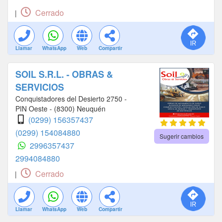
Cerrado
|
Llamar
WhatsApp
Web
Compartir
SOIL S.R.L. - OBRAS &
SERVICIOS
Conquistadores del Desierto 2750 -
PIN Oeste - (8300) Neuquén
(0299) 156357437
(0299) 154084880
Sugerir cambios
2996357437
2994084880
Cerrado
|
Llamar
WhatsApp
Web
Compartir