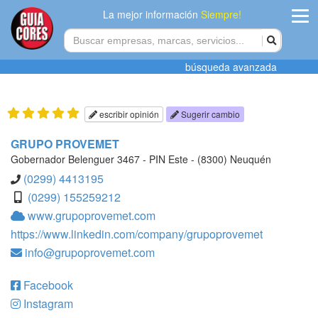
La mejor información
Siempre!
ingres
búsqueda avanzada
Agregar
empres
escribir opinión
Sugerir cambio
Actualiza
GRUPO PROVEMET
datos
Gobernador Belenguer 3467 - PIN Este - (8300) Neuquén
(0299) 4413195
Publicida
(0299) 155259212
www.grupoprovemet.com
Radio
https://www.linkedin.com/company/grupoprovemet
info@grupoprovemet.com
Tiendacore
Contacteno
Facebook
Instagram