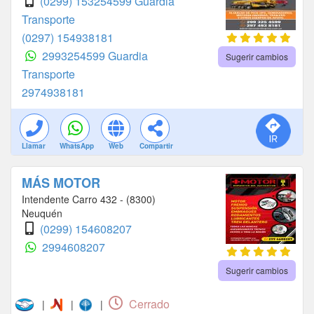
(0299) 153254599 Guardia
Transporte
(0297) 154938181
2993254599 Guardia
Sugerir cambios
Transporte
2974938181
Llamar
WhatsApp
Web
Compartir
MÁS MOTOR
Intendente Carro 432 - (8300)
Neuquén
(0299) 154608207
2994608207
Sugerir cambios
Cerrado
|
|
|