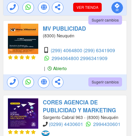
VER TIENDA
Sugerir cambios
MV PUBLICIDAD
(8300) Neuquén
(299) 4064800
(299) 6341909
2994064800
2996341909
|
Abierto
Sugerir cambios
CORES AGENCIA DE
PUBLICIDAD Y MARKETING
Sargento Cabral 963 - (8300) Neuquén
(0299) 4430601
2994430601