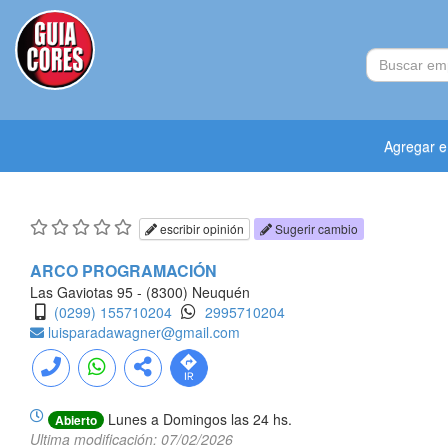
Agregar 
escribir opinión
Sugerir cambio
ARCO PROGRAMACIÓN
Las Gaviotas 95 - (8300) Neuquén
(0299) 155710204
2995710204
luisparadawagner@gmail.com
Lunes a Domingos las 24 hs.
Abierto
Ultima modificación: 07/02/2026