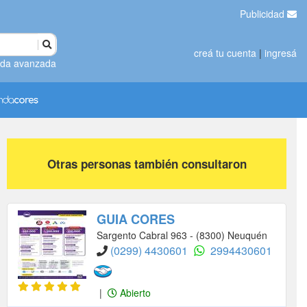
Publicidad
creá tu cuenta
|
ingresá
da avanzada
Otras personas también consultaron
GUIA CORES
Sargento Cabral 963 - (8300) Neuquén
(0299) 4430601
2994430601
|
Abierto