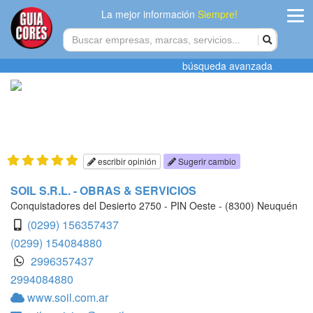
La mejor información
Siempre!
ingres
búsqueda avanzada
Agregar
empres
Actualiza
datos
escribir opinión
Sugerir cambio
Publicida
SOIL S.R.L. - OBRAS & SERVICIOS
Conquistadores del Desierto 2750 - PIN Oeste - (8300) Neuquén
Radio
(0299) 156357437
(0299) 154084880
Tiendacore
2996357437
2994084880
Contacteno
www.soil.com.ar