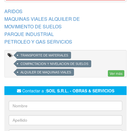
ARIDOS
MAQUINAS VIALES ALQUILER DE
MOVIMIENTO DE SUELOS
PARQUE INDUSTRIAL
PETROLEO Y GAS SERVICIOS
TRANSPORTE DE MATERIALES
COMPACTACION Y NIVELACION DE SUELOS
ALQUILER DE MAQUINAS VIALES
Ver más
NIVELACION DE TERRENOS
TRANSPORTE DE ARIDOS
LIMPIEZA DE PREDIOS
ZANJEOS
Contactar a :
SOIL S.R.L. - OBRAS & SERVICIOS
CONSTRUCCIÓN DE TERRAPLENES
EXCAVACIONES