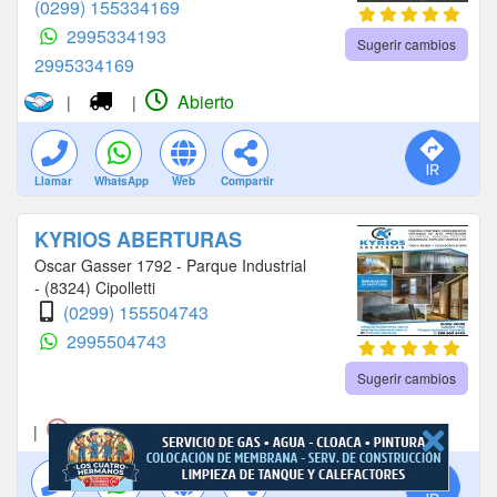
(0299) 155334169
2995334193
Sugerir cambios
2995334169
Abierto
|
|
Llamar
WhatsApp
Web
Compartir
KYRIOS ABERTURAS
Oscar Gasser 1792 - Parque Industrial
- (8324) Cipolletti
(0299) 155504743
2995504743
Sugerir cambios
Cerrado
|