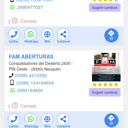
2995477037
Sugerir cambios
Cerrado
|
Llamar
WhatsApp
Web
Compartir
FAM ABERTURAS
Conquistadores del Desierto 2430 -
PIN Oeste - (8300) Neuquén
(0299) 4413392
(0299) 154164654
2994164654
Sugerir cambios
Cerrado
|
Llamar
WhatsApp
Web
Compartir