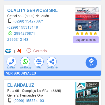
QUALITY SERVICES SRL
Catriel 58 - (8300) Neuquén
(0299) 154276871
(0299) 155313148
2994276871
2995313148
Sugerir cambios
Cerrado
|
|
Llamar
WhatsApp
Web
Compartir
VER SUCURSALES
EL ANDALUZ
Ruta 65 - Complejo La Viña - (8325)
General Fernandez Oro
(0299) 155334193