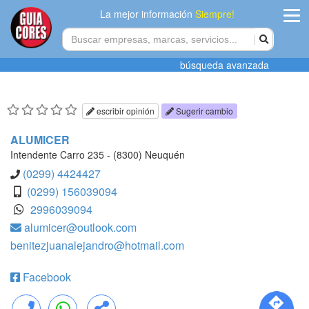
La mejor información
Siempre!
ingres
búsqueda avanzada
Agregar
empres
escribir opinión
Sugerir cambio
Actualiza
ALUMICER
datos
Intendente Carro 235 - (8300) Neuquén
(0299) 4424427
Publicida
(0299) 156039094
2996039094
Radio
alumicer@outlook.com
benitezjuanalejandro@hotmail.com
Tiendacore
Contacteno
Facebook