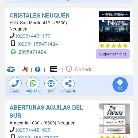
CRISTALES NEUQUÉN
Félix San Martín 416 - (8300)
Neuquén
(0299) 4431170
(0299) 155471424
2995471424
Sugerir cambios
Cerrado
|
|
|
|
Llamar
WhatsApp
Web
Compartir
ABERTURAS AGUILAS DEL
SUR
Araucaria 1636 - (8300) Neuquén
(0299) 4421626
(0299) 155477037