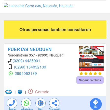
Otras personas también consultaron
PUERTAS NEUQUEN
Nordenstrom 357 - (8300) Neuquén
(0299) 4436091
(0299) 154052139
2994052139
Sugerir cambios
Cerrado
|
|
Llamar
WhatsApp
Web
Compartir