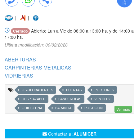
Llamar
WhatsApp
Compartir
|
|
Abierto: Lun a Vie de 08:00 a 13:00 hs. y de 14:00 a
Cerrado
17:00 hs.
Ultima modificación: 06/02/2026
ABERTURAS
CARPINTERIAS METALICAS
VIDRIERIAS
OSCILOBATIENTES
PUERTAS
PORTONES
DESPLAZABLE
BANDEROLAS
VENTILUZ
GUILLOTINA
BARANDA
POSTIGON
Ver más
TECHO VIDRIADO
VIDRIOS TERMOACUSTICOS
LAMINADOS
DVH
FLAMIA
GIESSE
Contactar a :
ALUMICER
BLINDEX
MOSQUITEROS
PAÑO FIJO