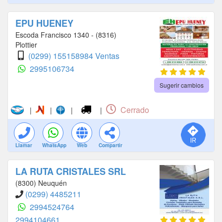
EPU HUENEY
Escoda Francisco 1340 - (8316)
Plottier
(0299) 155158984 Ventas
2995106734
Sugerir cambios
Cerrado
|
|
|
|
Llamar
WhatsApp
Web
Compartir
LA RUTA CRISTALES SRL
(8300) Neuquén
(0299) 4485211
2994524764
2994104661