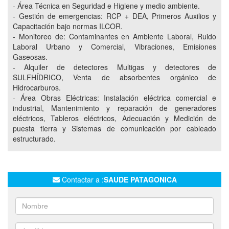
- Área Técnica en Seguridad e Higiene y medio ambiente.
CONTROL DOCUMENTAL
- Gestión de emergencias: RCP + DEA, Primeros Auxilios y
Capacitación bajo normas ILCOR.
SEGUIMIENTO Y REALIZACION DE PROYECTOS
- Monitoreo de: Contaminantes en Ambiente Laboral, Ruido
MEMORAIA DE INCENDIO
CARGA DE FUEGO
Laboral Urbano y Comercial, Vibraciones, Emisiones
Gaseosas.
IMPACTO AMBIENTAL
AUDITORIA AMBIENTAL
- Alquiler de detectores Multigas y detectores de
PRIMEROS AUXILIOS
EQUIPOS DE RESCATE
SULFHÍDRICO, Venta de absorbentes orgánico de
Hidrocarburos.
CONTAMINANTE EN AMBIENTE LABORAL
RUIDO
- Área Obras Eléctricas: Instalación eléctrica comercial e
ESTUDIOS DE ILUMINACION
CARGA TERMICA
industrial, Mantenimiento y reparación de generadores
VIBRACIONES
EMISIONES GASEOSAS
eléctricos, Tableros eléctricos, Adecuación y Medición de
puesta tierra y Sistemas de comunicación por cableado
CALIDAD DE AIRE
ESTUDIOS DE EFLUENTES LIQUIDOS
estructurado.
ANALISIS DE AGUA DE CONSUMO
ANALISIS DE SUELO
ANALISIS DE AGUA SUBTERRANEA
RCP
MEDICION DE PUESTA A TIERRA
Contactar a :
SAUDE PATAGONICA
AUDITORIA DE SEGURIDAD E HIGIENE
AUDITORIA A PROVEEDORES
ISO 9001
ISO 1401
ISO 45001
IMPLEMENTACION DE NORMAS ISO