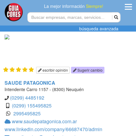
La mejor información
Siempre!
ingres
búsqueda avanzada
Agregar
empres
Actualiza
datos
escribir opinión
Sugerir cambio
Publicida
SAUDE PATAGONICA
Intendente Carro 1157 - (8300) Neuquén
Radio
(0299) 4485192
(0299) 155495825
Tiendacore
2995495825
www.saudepatagonica.com.ar
Contacteno
www.linkedin.com/company/66687470/admin