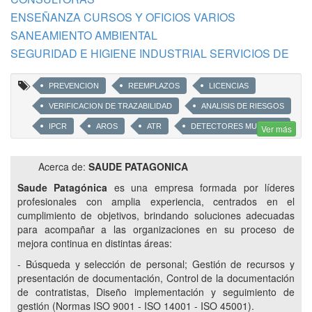
ENSEÑANZA CURSOS Y OFICIOS VARIOS
SANEAMIENTO AMBIENTAL
SEGURIDAD E HIGIENE INDUSTRIAL SERVICIOS DE
PREVENCION
REEMPLAZOS
LICENCIAS
VERIFICACION DE TRAZABILIDAD
ANALISIS DE RIESGOS
IPCR
AROS
ATR
DETECTORES MULTIGAS
Ver más
ANEMOMETROS
LUXOMETROS
DECIBILIMETROS
Acerca de:
SAUDE PATAGONICA
CARGA DE TARJETAS DE SEGURIDAD APLICADA
Saude Patagónica
es una empresa formada por líderes
BUSQUEDA Y SELECCION DE PERSONAL
profesionales con amplia experiencia, centrados en el
GESTION DOCUMENTAL
cumplimiento de objetivos, brindando soluciones adecuadas
para acompañar a las organizaciones en su proceso de
SISTEMA DE GESTION BAJO NORMAS ISO
mejora continua en distintas áreas:
ALQUILER DE DETECTORES
OBRAS ELECTRICAS
- Búsqueda y selección de personal; Gestión de recursos y
TECNICOS EN SEGURIDAD E HIGIENE
presentación de documentación, Control de la documentación
LICENCIADOS EN SEGURIDAD E HIGIENE
de contratistas, Diseño implementación y seguimiento de
gestión (Normas ISO 9001 - ISO 14001 - ISO 45001).
ESTUDIOS AMBIENTALES
MONITOREOS AMBIENTALES