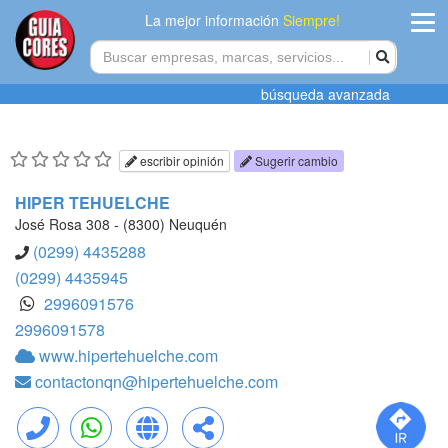
La mejor información
Siempre!
ingres
búsqueda avanzada
Agregar
empres
escribir opinión
Sugerir cambio
Actualiza
HIPER TEHUELCHE
datos
José Rosa 308 - (8300) Neuquén
(0299) 4435288
Publicida
(0299) 4435945
2996091576
Radio
2996091578
www.hipertehuelche.com
Tiendacore
contactonqn@hipertehuelche.com
Contacteno