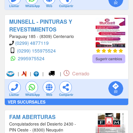
Llamar
WhatsApp
Web
Compartir
MUNSELL - PINTURAS Y
REVESTIMIENTOS
Paraguay 185 - (8309) Centenario
(0299) 4877119
(0299) 155975524
2995975524
Sugerir cambios
Cerrado
|
|
|
|
Llamar
WhatsApp
Web
Compartir
VER SUCURSALES
FAM ABERTURAS
Conquistadores del Desierto 2430 -
PIN Oeste - (8300) Neuquén