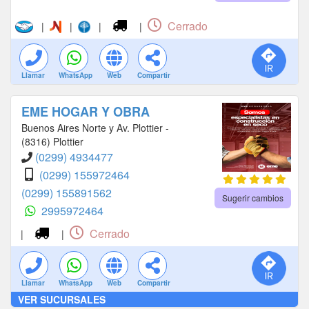
Cerrado
|
|
|
|
Llamar
WhatsApp
Web
Compartir
EME HOGAR Y OBRA
Buenos Aires Norte y Av. Plottier -
(8316) Plottier
(0299) 4934477
(0299) 155972464
(0299) 155891562
Sugerir cambios
2995972464
Cerrado
|
|
Llamar
WhatsApp
Web
Compartir
VER SUCURSALES