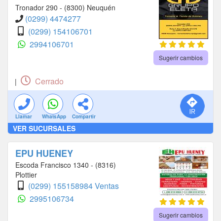
Tronador 290 - (8300) Neuquén
(0299) 4474277
(0299) 154106701
2994106701
Sugerir cambios
Cerrado
|
Llamar
WhatsApp
Compartir
VER SUCURSALES
EPU HUENEY
Escoda Francisco 1340 - (8316)
Plottier
(0299) 155158984 Ventas
2995106734
Sugerir cambios