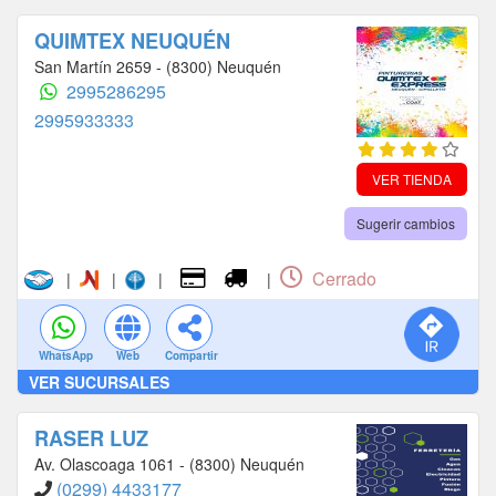
QUIMTEX NEUQUÉN
San Martín 2659 - (8300) Neuquén
2995286295
2995933333
VER TIENDA
Sugerir cambios
Cerrado
|
|
|
|
WhatsApp
Web
Compartir
VER SUCURSALES
RASER LUZ
Av. Olascoaga 1061 - (8300) Neuquén
(0299) 4433177