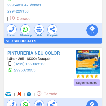
2995481047 Ventas
2994229156
Cerrado
|
Llamar
WhatsApp
Web
Compartir
VER SUCURSALES
PINTURERIA NEU COLOR
Láinez 295 - (8300) Neuquén
(0299) 155902212
2995373335
Sugerir cambios
Cerrado
|
|
|