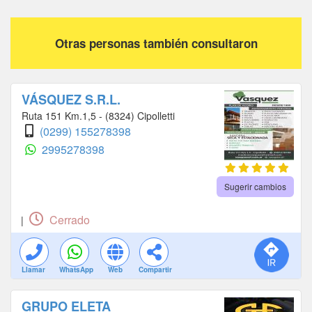
Otras personas también consultaron
VÁSQUEZ S.R.L.
Ruta 151 Km.1,5 - (8324) Cipolletti
(0299) 155278398
2995278398
Sugerir cambios
Cerrado
|
Llamar
WhatsApp
Web
Compartir
GRUPO ELETA