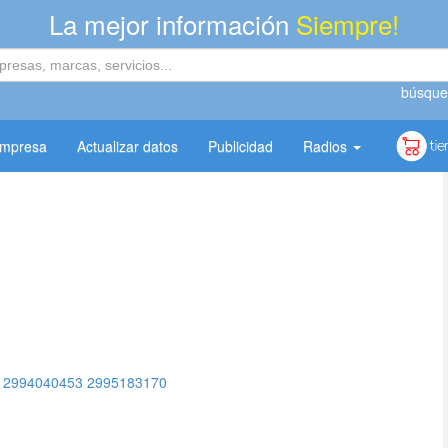
La mejor información
Siempre!
búsque
empresa
Actualizar datos
Publicidad
Radios
2994040453
2995183170