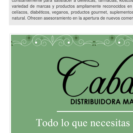
constantemente para satisfacer a dietéticas, farmacias, kiosc
102 PLUS
SATIAL FOOD
GARDEN HOUSE
GEO
variedad de marcas y productos ampliamente reconocidos en 
celíacos, diabéticos, veganos, productos gourmet, suplementos 
PRODUCTOS NATURALES
FRUTAS Y VERDURAS CONGELAD
natural. Ofrecen asesoramiento en la apertura de nuevos comerc
JUGOS NATURALES