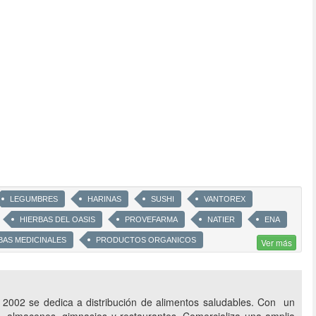
LEGUMBRES
HARINAS
SUSHI
VANTOREX
HIERBAS DEL OASIS
PROVEFARMA
NATIER
ENA
BAS MEDICINALES
PRODUCTOS ORGANICOS
Ver más
PRODUCTOS SIN TACC
SUPLEMENTOS DIETARIOS
ALIMENTOS PARA CELIACOS
ALIMENTOS PARA DIABETICOS
002 se dedica a distribución de alimentos saludables. Con un
OS
HIERBAS E INFUSIONES
INCAICO
SALUTARIS