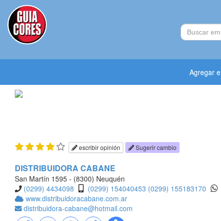
Agregar 
escribir opinión
Sugerir cambio
DISTRIBUIDORA CABANE
San Martín 1595 - (8300) Neuquén
(0299) 4434098
(0299) 154040453
(0299) 155183170
www.distribuidoracabane.com.ar
distribuidora-cabane@hotmail.com