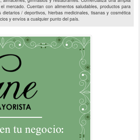
os, almacenes, gimnasios y restaurantes. Comercializa una amplia
NAT
VITAMIN WAY
CACHAFAZ
ALIMENTOS NATURALES
el mercado. Cuentan con alimentos saludables, productos para
dietarios / deportivos, hierbas medicinales, tisanas y cosmética
AS
LUZ DEL HIMALAYA
SAHUMERIOS
ios y envíos a cualquier punto del país.