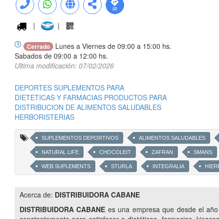
|
|
Lunes a Viernes de 09:00 a 15:00 hs.
Cerrado
Sabados de 09:00 a 12:00 hs.
Ultima modificación: 07/02/2026
DEPORTES SUPLEMENTOS PARA
DIETETICAS Y FARMACIAS PRODUCTOS PARA
DISTRIBUCION DE ALIMENTOS SALUDABLES
HERBORISTERIAS
SUPLEMENTOS DEPORTIVOS
ALIMENTOS SALUDABLES
NATURAL LIFE
CHOCOLEIT
ZAFRAN
SMANS
WEB SUPLEMENTS
STURLA
INTEGRALIA
HIER
PRODUCTOS GOURMET
TISANAS
LAMPARAS DE SAL
Acerca de:
DISTRIBUIDORA CABANE
SUPLEMENTOS PARA DEPORTISTAS
DIETETICAS MAYORISTA
DISTRIBUIDORA CABANE
es una empresa que desde el año 2
PRODUCTOS PARA DIABETICOS
PRODUCTOS PARA CELIAC