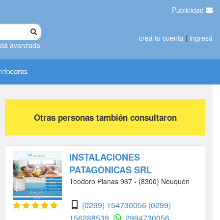
Publicidad
creá tu cuenta
|
ingresá
da avanzada
Otras personas también consultaron
INSTALACIONES
PATAGONICAS SRL
Teodoro Planas 967 - (8300) Neuquén
(0299) 154730056
(0299)
156288539
2994730056