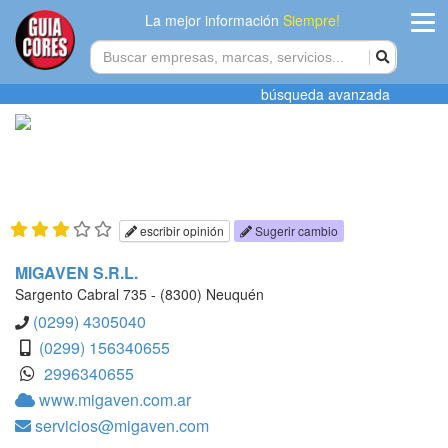
La mejor información
Siempre!
ingres
búsqueda avanzada
Agregar
empres
Actualiza
datos
escribir opinión
Sugerir cambio
Publicida
MIGAVEN S.R.L.
Sargento Cabral 735 - (8300) Neuquén
Radio
(0299) 4305040
(0299) 156340655
Tiendacore
2996340655
www.migaven.com.ar
Contacteno
servicios@migaven.com