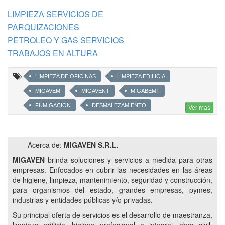
LIMPIEZA SERVICIOS DE
PARQUIZACIONES
PETROLEO Y GAS SERVICIOS
TRABAJOS EN ALTURA
LIMPIEZA DE OFICINAS
LIMPIEZA EDILICIA
MIGAVEM
MIGAVENT
MIGABEMT
FUMIGACION
DESMALEZAMIENTO
Ver más
OBRA CIVIL PARA INDUSTRIAS Y EMPRESAS
LIMPIEZA ORGANISMOS PUBLICOS
Acerca de:
MIGAVEN S.R.L.
LIMPIEZA DE DEPENDENCIAS PUBLICAS
MIGAVEN
brinda soluciones y servicios a medida para otras
TRABAJOS ESPECIALES EN ALTURA
empresas. Enfocados en cubrir las necesidades en las áreas
de higiene, limpieza, mantenimiento, seguridad y construcción,
PROVISIÓN ESTRATÉGICA DE INSUMOS
para organismos del estado, grandes empresas, pymes,
MANTENIMIENTO EDILICIO
LIMPIEZA PARA ORGANISMOS
industrias y entidades públicas y/o privadas.
LIMPIEZA PARA EMPRESAS.
Su principal oferta de servicios es el desarrollo de maestranza,
LIMPIEZA DE SUPERMERCADOS
LIMPIEZA DE GIMNASIOS