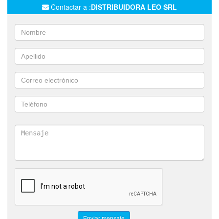
RESMA PUNAX A4 75 GRAMOS
Contactar a :
DISTRIBUIDORA LEO SRL
RESMA AUTOR A4 75 GRAMOS
RESMA AUTOR A4 80 GRAMOS
RESMA LEGAL 80 GRAMOS
LEDESMA
FILGO
BIC
MAPED
EDDING
BOREAL
AUTOR
LUMA
GIOTTO
FABER CASTELL
MIT
EZCO
PIZZINI
WERO
MULTIPAPER
LIGGO
HÚSARES
TRIUNFANTE
OLAMI
TRABI
EQ
UNIPOX
THE-PEL
THEPEL
TINTTORETO
MODEL
VOLIGOMA