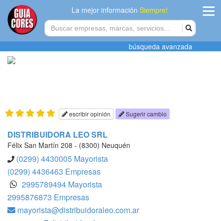
La mejor información
Siempre!
ingres
búsqueda avanzada
Agregar
empres
Actualiza
datos
escribir opinión
Sugerir cambio
Publicida
DISTRIBUIDORA LEO SRL
Félix San Martín 208 - (8300) Neuquén
Radio
(0299) 4430005 Mayorista
(0299) 4436463 Empresas
Tiendacore
2995789494 Mayorista
2995876873 Empresas
Contacteno
mayorista@distribuidoraleo.com.ar