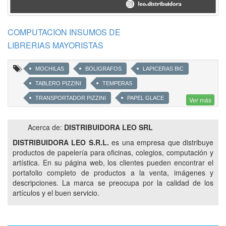
COMPUTACION INSUMOS DE
LIBRERIAS MAYORISTAS
MOCHILAS
BOLIGRAFOS
LAPICERAS BIC
TABLERO PIZZINI
TEMPERAS
TRANSPORTADOR PIZZINI
PAPEL GLACE
Ver más
TECLADOS GENIUS
MOUSE GRENIOS
Acerca de:
DISTRIBUIDORA LEO SRL
ESTABILIZADOR SKYHORSE
CARTUCHOS TONNER HP
DISTRIBUIDORA LEO S.R.L.
es una empresa que distribuye
CARTUCHOS LÍNEA LEXMARK
ACRILICOS
productos de papelería para oficinas, colegios, computación y
LIBRERIA ARTISTICA MAYORISTA
artística. En su página web, los clientes pueden encontrar el
portafolio completo de productos a la venta, imágenes y
ARTICULOS PARA OFICINAS
EQ ART CRAFT
descripciones. La marca se preocupa por la calidad de los
RESMA A4NAT 75 GRAMOS
artículos y el buen servicio.
RESMA 22X34 VISIÓN 70 GRAMOS
RESMA A4 BOREAL 75 GRAMOS