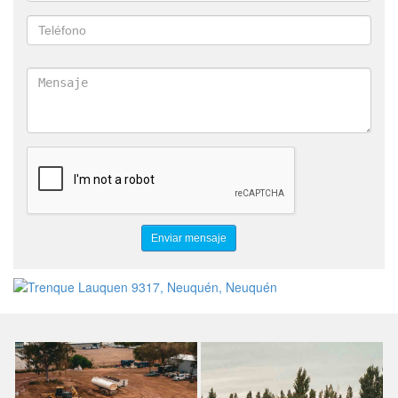
OBRAS CIVILES PETROLERAS
CONTRATISTA MOVIMIENTO DE SUELOS OIL GAS
MOVIMIENTO DE SUELOS PARA YACIMIENTOS
CONSTRUCCIÓN DE LOCACIONES PETROLERAS
NIVELACIÓN DE TERRENOS PETROLEROS
EMPRESA VIAL PETROLERA
COMPACTACIÓN DE SUELOS PETROLEROS
OBRAS PARA YACIMIENTOS
EMPRESA CERTIFICADA
EMPRESA MOVIMIENTO DE SUELOS OBRA PÚBLICA
CONTRATISTA MOVIMIENTO DE SUELOS VIAL
MOVIMIENTO DE SUELOS RUTAS
PREPARACIÓN DE TERRENOS OBRA PÚBLICA
EMPRESA PARA LICITACIÓN VIAL
MOVIMIENTO DE SUELOS MUNICIPAL
MOVIMIENTO DE SUELOS PROVINCIAL
OBRAS DE INFRAESTRUCTURA VIAL