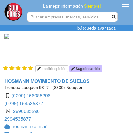
La mejor información
Siempre!
ingres
búsqueda avanzada
Agregar
empres
Actualiza
datos
escribir opinión
Sugerir cambio
Publicida
HOSMANN MOVIMIENTO DE SUELOS
Trenque Lauquen 9317 - (8300) Neuquén
Radio
(0299) 156085296
(0299) 154535877
Tiendacore
2996085296
2994535877
Contacteno
hosmann.com.ar