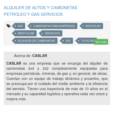
ALQUILER DE AUTOS Y CAMIONETAS
PETROLEO Y GAS SERVICIOS
4X4
CAMIONETAS PARA EMPRESAS
RENTACAR
RENT A CAR
SERVICIOS
ALQUILER DE CAMIONETAS
4X2
TOYOTAS
Ver más
HILUX
CLUSTER VACA MUERTA
Acerca de:
CASLAR
ALQUILER DE TOYOTAS
CASLAR
es una empresa que se encarga del alquiler de
CAMIONETAS PARA YACIMIENTOS
ALQUILER DE PICK UP
camionetas 4x4 y 2x2 completamente equipadas para
ALQUILER DE ECOSPORT
CVM
empresas petroleras, mineras, de gas y, en general, de obras.
Cuentan con un equipo de trabajo dinámico y proactivo, que
se preocupa por el cuidado del medio ambiente y la eficiencia
del servicio. Tienen una trayectoria de más de 10 años en el
mercado y su capacidad logística y operativa cada vez crece y
mejora más.