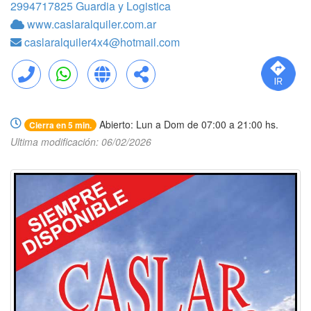
2994717825 Guardia y Logistica
www.caslaralquiler.com.ar
caslaralquiler4x4@hotmail.com
Llamar
WhatsApp
Web
Compartir
Abierto: Lun a Dom de 07:00 a 21:00 hs.
Cierra en 5 min.
Ultima modificación: 06/02/2026