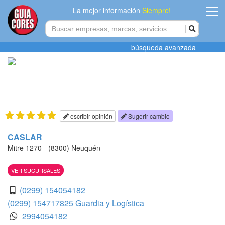
La mejor información
Siempre!
ingres
búsqueda avanzada
Agregar
empres
Actualiza
datos
escribir opinión
Sugerir cambio
Publicida
CASLAR
Mitre 1270 - (8300) Neuquén
Radio
VER SUCURSALES
Tiendacore
(0299) 154054182
Contacteno
(0299) 154717825 Guardia y Logística
2994054182