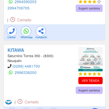
2994590203
2994709705
Sugerir cambios
Cerrado
|
Llamar
WhatsApp
Compartir
KITAWA
Saturnino Torres 350 - (8300)
Neuquén
(0299) 4481700
2996338200
VER TIENDA
Sugerir cambios
Cerrado
|