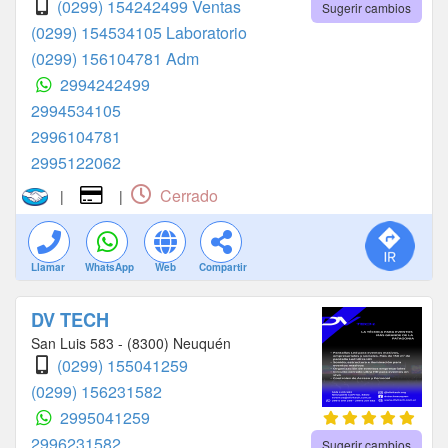
(0299) 154242499 Ventas
Sugerir cambios
(0299) 154534105 Laboratorio
(0299) 156104781 Adm
2994242499
2994534105
2996104781
2995122062
Cerrado
|
|
Llamar
WhatsApp
Web
Compartir
DV TECH
San Luis 583 - (8300) Neuquén
(0299) 155041259
(0299) 156231582
2995041259
2996231582
Sugerir cambios