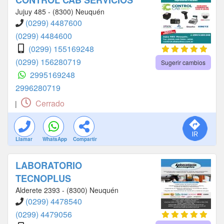
CONTROL CAB SERVICIOS
Jujuy 485 - (8300) Neuquén
(0299) 4487600
(0299) 4484600
(0299) 155169248
(0299) 156280719
Sugerir cambios
2995169248
2996280719
Cerrado
|
Llamar
WhatsApp
Compartir
LABORATORIO
TECNOPLUS
Alderete 2393 - (8300) Neuquén
(0299) 4478540
(0299) 4479056