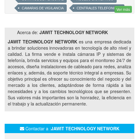
CAMARAS DE VIGILANCIA
CENTRALES TELEFONICAS
Ver más
TELEFONOS Y CENTRALES IP
NVR
DVR
VIVOTEK
HIPER PBX
GRANDSTREAM
Acerca de:
JAWIT TECHNOLOGY NETWORK
SATELITAL
RASTREO
JAWIT TECHNOLOGY NETWORK
es una empresa dedicada
POSICIONAMIENTO SATELITAL
INTERNET REMOTA
a brindar soluciones innovadoras en tecnología de alto nivel y
calidad. La firma vende e instala cámaras IP y sistemas de
TELEFONIA REMOTA
CONFERENCIAS. RADIOENLACE
telefonía, brinda servicios y equipos para el monitoreo 24/7 de
PUNTO A PUNTO PUNTO MULTIPUNTO
ANTENA
accesos, diseña instalaciones de cableado para redes, analiza
UBIQUITI
ANVIZ
RRHH
enlaces y, además, da soporte técnico integral a empresas. Su
objetivo principal es ofrecer su conocimiento del negocio y del
RECURSOS HUMANOS
ASISTENCIA
mercado a los clientes, adaptándose de forma rápida a las
INSTALACIÓN REDES DE DATOS
CABLEADO
necesidades y a los cambios tecnológicos que se presenten.
Sus valores más importantes son la honradez, la eficiencia en
CABLEADO ESTRUCTURADO
CATEGORIA 5
el trabajo y la actualización permanente.
CATEGORIA 6
DATOS
REDES
SEGURIDAD DE REDES
SEGURIDAD DE DATOS
MONITOREO DE REDES
MONITOREO DE DATOS
Contactar a :
JAWIT TECHNOLOGY NETWORK
NORMALIZACION DE REDES. CAMARAS DE SEGURIDAD