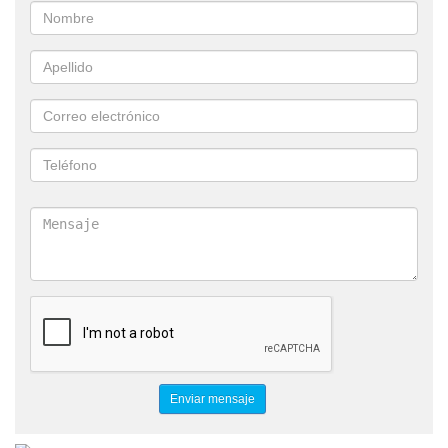
MONITOREO
MONITOREO REMOTO
CONTEO DE PERSONAS
HDCVI
HD
VIDEO VIGILANCIA
VIDEO SEGURIDAD. VOZ
INTERNET
CELULAR
DTM
ASISTENCIA EN CAMPO
SOPORTE EN CAMPO
VACA MUERTA
PETROLEO
OIL & GAS
TELEFONIA HOTELERA
INTERNET ESTANCIAS
MINERIA INTERNET
CREACIÓN DE VPN
TRABAJO REMOTO
HOME OFFICE
TELETRABAJO
CONTROL MASIVO DE TEMPERATURA
SOLUCIÓN MASIVA DE TEMPERATURA
CÁMARAS TÉRMICAS
CONTROL DE ACCESOS Y HORARIOS
CAMBIUM
SERVICIOS SATELITALES
TELEFONIA PARA EMPRESAS
RADIOENLACES
INTALACION DE REDES DE DATOS