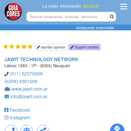
La mejor información
Siempre!
ingres
búsqueda avanzada
Agregar
empres
escribir opinión
Sugerir cambio
Actualiza
JAWIT TECHNOLOGY NETWORK
datos
Láinez 1283 - 1P - (8300) Neuquén
(011) 52370659
Publicida
(0299) 4361206
www.jawit.com.ar
Radio
info@jawit.com.ar
Tiendacore
Facebook
Contacteno
Instagram