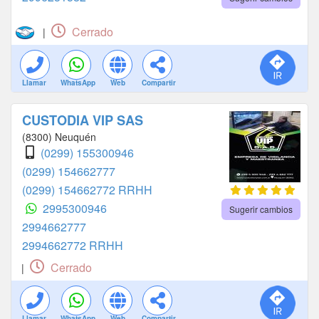
Cerrado
|
Llamar
WhatsApp
Web
Compartir
CUSTODIA VIP SAS
(8300) Neuquén
(0299) 155300946
(0299) 154662777
(0299) 154662772 RRHH
2995300946
Sugerir cambios
2994662777
2994662772 RRHH
Cerrado
|
Llamar
WhatsApp
Web
Compartir