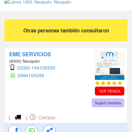
SERVICIO DE SOPORTE INFORMATICO
Otras personas también consultaron
EME SERVICIOS
(8300) Neuquén
(0299) 154105295
2994105295
VER TIENDA
Sugerir cambios
Cerrado
|
|