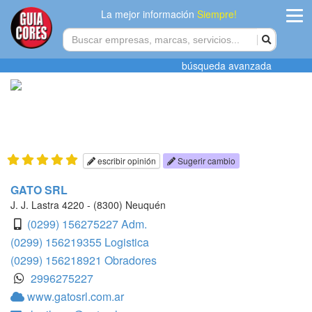
La mejor información
Siempre!
ingres
búsqueda avanzada
Agregar
empres
Actualiza
datos
escribir opinión
Sugerir cambio
Publicida
GATO SRL
J. J. Lastra 4220 - (8300) Neuquén
Radio
(0299) 156275227 Adm.
(0299) 156219355 Logistica
Tiendacore
(0299) 156218921 Obradores
2996275227
Contacteno
www.gatosrl.com.ar