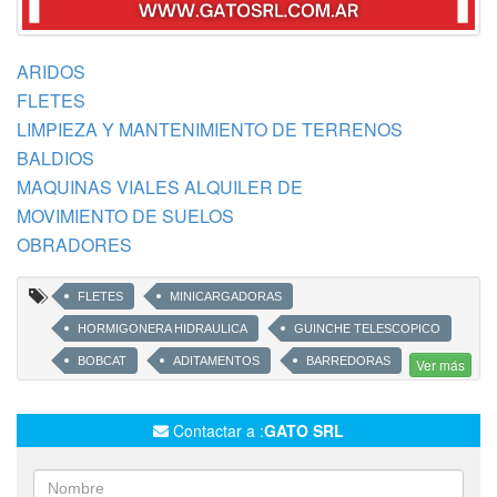
ARIDOS
FLETES
LIMPIEZA Y MANTENIMIENTO DE TERRENOS
BALDIOS
MAQUINAS VIALES ALQUILER DE
MOVIMIENTO DE SUELOS
OBRADORES
FLETES
MINICARGADORAS
HORMIGONERA HIDRAULICA
GUINCHE TELESCOPICO
BOBCAT
ADITAMENTOS
BARREDORAS
Ver más
HOYADORAS
MARTILLO
RETRO
ROLO
TROMPO
UÑAS
ZANJADORA
Contactar a :
GATO SRL
ALQUILER DE MAQUINARIAS
SERVICIOS PETROLEROS
EQUIPOS DE CONSTRUCCION
AÑELO
OBRA CIVIL