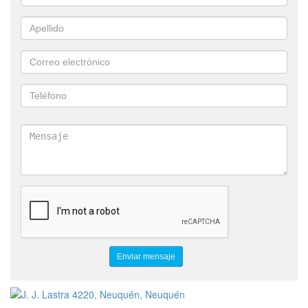
CAMIONES
MINI CARGADORAS
MINIEXCAVADORA
RETROEXCAVADORA
RETROPALA
AUTOELEVADOR
TRACTOELEVADOR
MOTOCOMPRESOR
PLATAFORMA
EXCAVADORA
PALARETRO
PALA
CARGADORA
PALACARGADORA
MOTONIVELADORA ADITAMENTOS
BRAZO RETROEXCAVADOR
AGUILÓN
CUCHARONES
BALDES
DESMALEZADORAS
FRESADORAS
MARTILLO HIDRAULICO
RODILLO COMPACTADOR
PORTAPALLETS
S130
S450
S530
T590
E35
E50
B730
MITSUBISHI
MANITOU
LONKING
MICHIGAN
LG30TD
C185
VOLVO
SLH2580E SNORKEL
SANY
SY215C
SMG200C-6
JOHNDEERE
310L
ZL50G