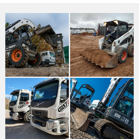
OBRAHOME
OBRADORES MÓVILES
CALCAREO
PIEDRA BOCHA
TIERRA DE JARDÍN
CONSTRUCCIÓN
TIERRA
OPERARIO
OPERARIO CERTIFICADOS
EQUIPOS DE CONSTRUCCIÓN
JOHN DEERE
CUBIERTAS CON GEL POLÍMERO
FOAMFILL
ANTIPINCHADURAS