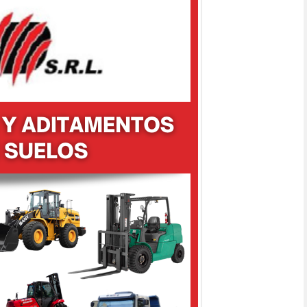
BRAZO RETROEXCAVADOR
AGUILÓN
CUCHARONES
RTILLO HIDRAULICO
RODILLO COMPACTADOR
E35
E50
B730
MITSUBISHI
MANITOU
LVO
SLH2580E SNORKEL
SANY
SY215C
BRAHOME
OBRADORES MÓVILES
CALCAREO
TIERRA
OPERARIO
OPERARIO CERTIFICADOS
TAS CON GEL POLÍMERO
FOAMFILL
ANTIPINCHADURAS