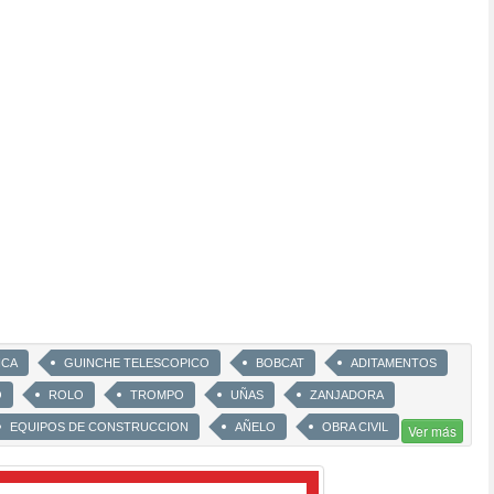
ICA
GUINCHE TELESCOPICO
BOBCAT
ADITAMENTOS
O
ROLO
TROMPO
UÑAS
ZANJADORA
EQUIPOS DE CONSTRUCCION
AÑELO
OBRA CIVIL
Ver más
RETROEXCAVADORA
RETROPALA
AUTOELEVADOR
A
EXCAVADORA
PALARETRO
PALA
CARGADORA