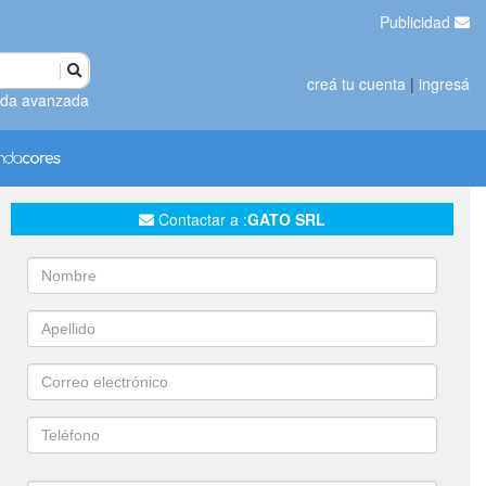
Publicidad
creá tu cuenta
|
ingresá
da avanzada
Contactar a :
GATO SRL