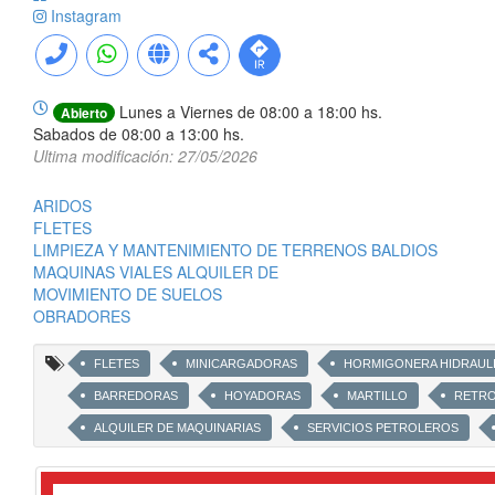
Instagram
Lunes a Viernes de 08:00 a 18:00 hs.
Abierto
Sabados de 08:00 a 13:00 hs.
Ultima modificación: 27/05/2026
ARIDOS
FLETES
LIMPIEZA Y MANTENIMIENTO DE TERRENOS BALDIOS
MAQUINAS VIALES ALQUILER DE
MOVIMIENTO DE SUELOS
OBRADORES
FLETES
MINICARGADORAS
HORMIGONERA HIDRAUL
BARREDORAS
HOYADORAS
MARTILLO
RETR
ALQUILER DE MAQUINARIAS
SERVICIOS PETROLEROS
CAMIONES
MINI CARGADORAS
MINIEXCAVADORA
TRACTOELEVADOR
MOTOCOMPRESOR
PLATAFORM