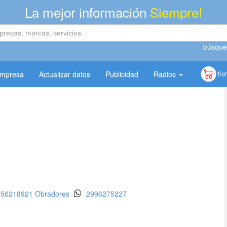
La mejor información
Siempre!
búsque
empresa
Actualizar datos
Publicidad
Radios
156218921 Obradores
2996275227