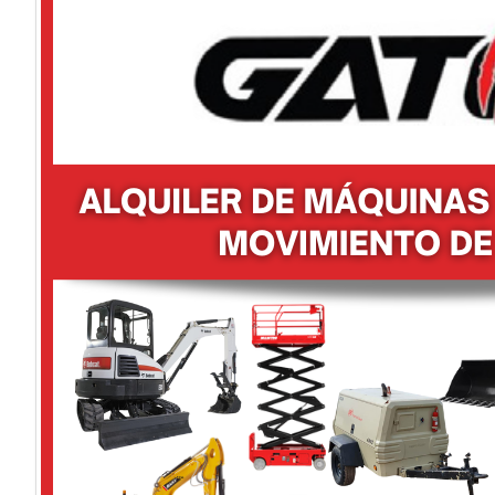
PALACARGADORA
MOTONIVELADORA ADITAMENTOS
BALDES
DESMALEZADORAS
FRESADORAS
MA
PORTAPALLETS
S130
S450
S530
T590
LONKING
MICHIGAN
LG30TD
C185
VO
SMG200C-6
JOHNDEERE
310L
ZL50G
O
PIEDRA BOCHA
TIERRA DE JARDÍN
CONSTRUCCIÓN
EQUIPOS DE CONSTRUCCIÓN
JOHN DEERE
CUBIER