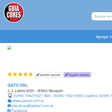
Agregar 
escribir opinión
Sugerir cambio
GATO SRL
J. J. Lastra 4220 - (8300) Neuquén
(0299) 156275227 Adm.
(0299) 156219355 Logistica
(0299) 
www.gatosrl.com.ar
alquileres@gatosrl.com.ar
Facebook