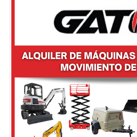
PALACARGADORA
MOTONIVELADORA ADITAMENTOS
BALDES
DESMALEZADORAS
FRESADORAS
MA
PORTAPALLETS
S130
S450
S530
T590
LONKING
MICHIGAN
LG30TD
C185
VO
SMG200C-6
JOHNDEERE
310L
ZL50G
O
PIEDRA BOCHA
TIERRA DE JARDÍN
CONSTRUCCIÓN
EQUIPOS DE CONSTRUCCIÓN
JOHN DEERE
CUBIER