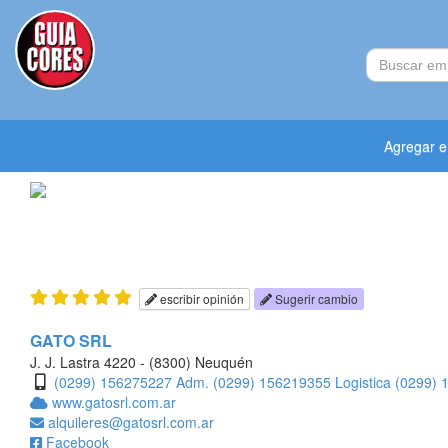
Agregar 
escribir opinión
Sugerir cambio
GATO SRL
J. J. Lastra 4220 - (8300) Neuquén
(0299) 156275227 Adm.
(0299) 156219355 Logistica
(0299) 
www.gatosrl.com.ar
alquileres@gatosrl.com.ar
Facebook