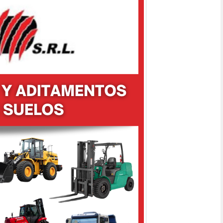
BRAZO RETROEXCAVADOR
AGUILÓN
CUCHARONES
RTILLO HIDRAULICO
RODILLO COMPACTADOR
E35
E50
B730
MITSUBISHI
MANITOU
LVO
SLH2580E SNORKEL
SANY
SY215C
BRAHOME
OBRADORES MÓVILES
CALCAREO
TIERRA
OPERARIO
OPERARIO CERTIFICADOS
TAS CON GEL POLÍMERO
FOAMFILL
ANTIPINCHADURAS