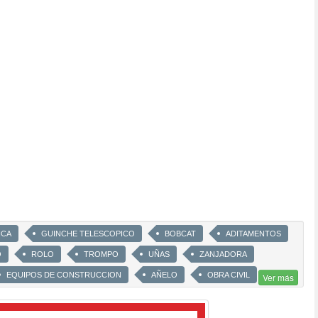
ICA
GUINCHE TELESCOPICO
BOBCAT
ADITAMENTOS
O
ROLO
TROMPO
UÑAS
ZANJADORA
EQUIPOS DE CONSTRUCCION
AÑELO
OBRA CIVIL
Ver más
RETROEXCAVADORA
RETROPALA
AUTOELEVADOR
A
EXCAVADORA
PALARETRO
PALA
CARGADORA