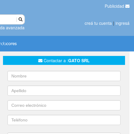
Publicidad
creá tu cuenta
|
ingresá
da avanzada
Contactar a :
GATO SRL