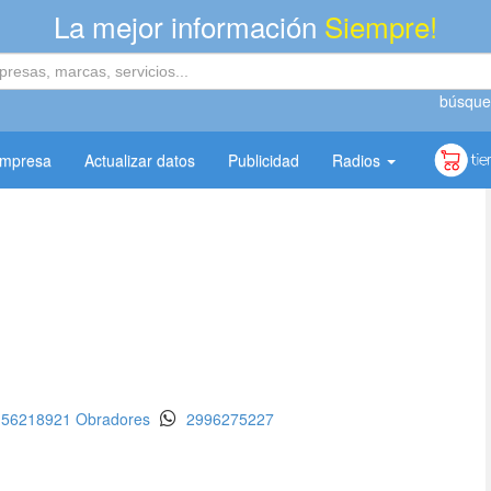
La mejor información
Siempre!
búsque
empresa
Actualizar datos
Publicidad
Radios
156218921 Obradores
2996275227