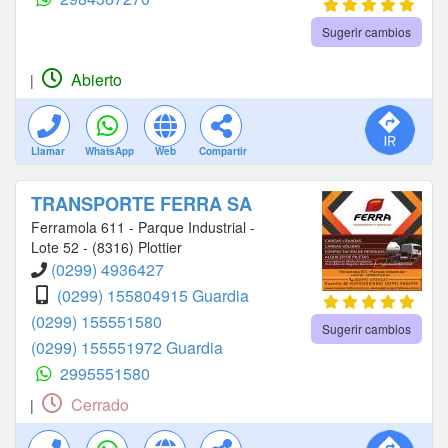
Sugerir cambios
Abierto
|
Llamar
WhatsApp
Web
Compartir
TRANSPORTE FERRA SA
Ferramola 611 - Parque Industrial -
Lote 52 - (8316) Plottier
(0299) 4936427
(0299) 155804915 Guardia
(0299) 155551580
Sugerir cambios
(0299) 155551972 Guardia
2995551580
Cerrado
|