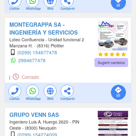
Llamar
WhatsApp
Web
Compartir
MONTEGRAPPA SA -
INGENIERÍA Y SERVICIOS
Loteo Confluencia - Unidad funcional 2
Manzana H. - (8316) Plottier
(0299) 154677478
2994677478
Sugerir cambios
Cerrado
|
Llamar
WhatsApp
Web
Compartir
GRUPO VENN SAS
Ingeniero Luis A. Huergo 2620 - PIN
Oeste - (8300) Neuquén
(0299) 154274009