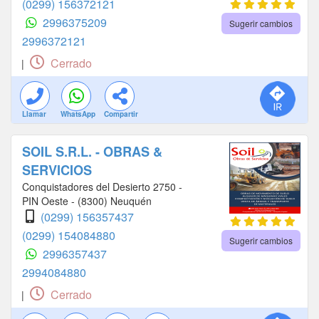
(0299) 156372121
2996375209
Sugerir cambios
2996372121
Cerrado
|
Llamar
WhatsApp
Compartir
SOIL S.R.L. - OBRAS &
SERVICIOS
Conquistadores del Desierto 2750 -
PIN Oeste - (8300) Neuquén
(0299) 156357437
(0299) 154084880
Sugerir cambios
2996357437
2994084880
Cerrado
|