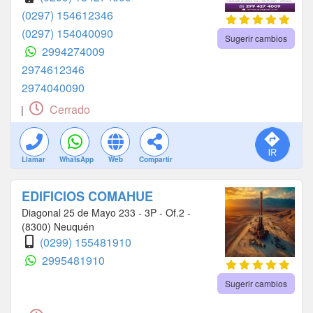
(0297) 154612346
(0297) 154040090
Sugerir cambios
2994274009
2974612346
2974040090
Cerrado
|
Llamar
WhatsApp
Web
Compartir
EDIFICIOS COMAHUE
Diagonal 25 de Mayo 233 - 3P - Of.2 -
(8300) Neuquén
(0299) 155481910
2995481910
Sugerir cambios