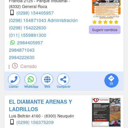
Francia 2125 - Parque Industrial -
(8332) General Roca
(0298) 154405957
(0298) 154871043 Administración
(0298) 154222630
Sugerir cambios
(011) 1559891300
2984405957
2984871043
2984222630
Cerrado
|
Llamar
WhatsApp
Web
Compartir
EL DIAMANTE ARENAS Y
LADRILLOS
Luis Beltrán 4160 - (8300) Neuquén
(0299) 156375209