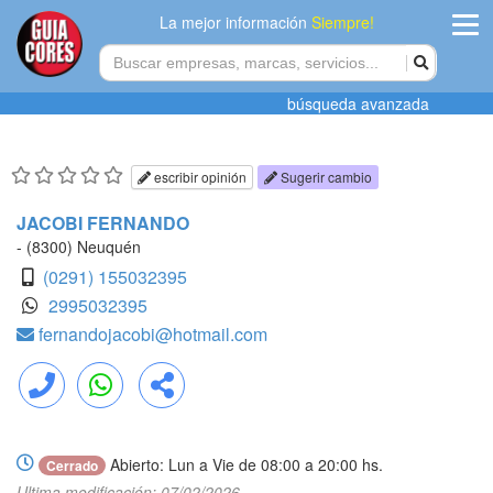
La mejor información
Siempre!
ingres
búsqueda avanzada
Agregar
empres
escribir opinión
Sugerir cambio
Actualiza
JACOBI FERNANDO
datos
- (8300) Neuquén
(0291) 155032395
Publicida
2995032395
fernandojacobi@hotmail.com
Radio
Tiendacore
Llamar
WhatsApp
Compartir
Contacteno
Abierto: Lun a Vie de 08:00 a 20:00 hs.
Cerrado
Ultima modificación: 07/02/2026