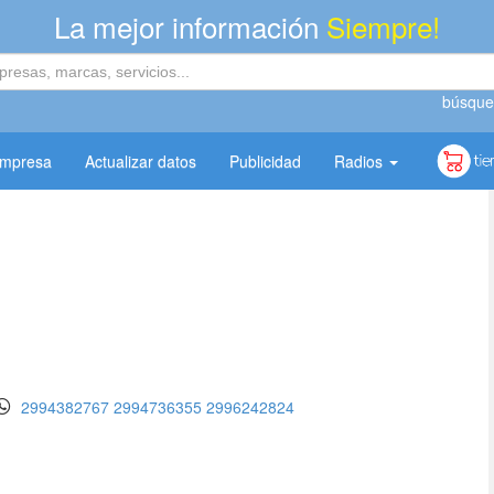
La mejor información
Siempre!
búsque
empresa
Actualizar datos
Publicidad
Radios
2994382767
2994736355
2996242824