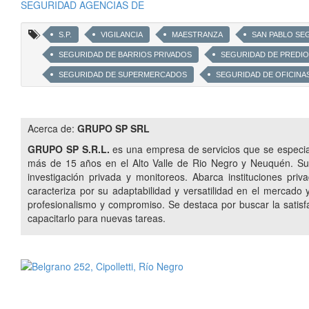
SEGURIDAD AGENCIAS DE
S.P.
VIGILANCIA
MAESTRANZA
SAN PABLO SE
SEGURIDAD DE BARRIOS PRIVADOS
SEGURIDAD DE PREDI
SEGURIDAD DE SUPERMERCADOS
SEGURIDAD DE OFICINA
SEGURIDAD EN EVENTOS DEPORTIVOS
SEGURIDAD EN CON
ESCOLTAS EN LOGÍSTICAS
AUDITORIAS EN SISTEMAS DE S
Acerca de:
GRUPO SP SRL
CONTROL DE MULTITUDES Y DISTURBIOS
INSTALACIÓN DE
GRUPO SP S.R.L.
es una empresa de servicios que se especial
BÚSQUEDA DE VEHÍCULOS ROBADOS
ANÁLISIS E INVESTI
más de 15 años en el Alto Valle de Rio Negro y Neuquén. Sus p
investigación privada y monitoreos. Abarca instituciones priva
SEGURIDAD EN CENTROS MEDICOS
caracteriza por su adaptabilidad y versatilidad en el mercado
profesionalismo y compromiso. Se destaca por buscar la satisfac
capacitarlo para nuevas tareas.