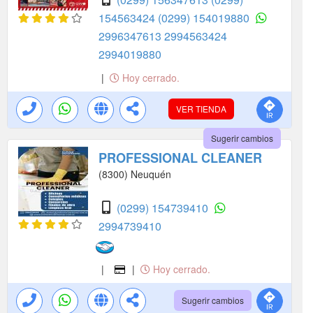
154563424
(0299) 154019880
2996347613
2994563424
2994019880
|
Hoy cerrado.
VER TIENDA
Sugerir cambios
PROFESSIONAL CLEANER
(8300) Neuquén
(0299) 154739410
2994739410
|
|
Hoy cerrado.
Sugerir cambios