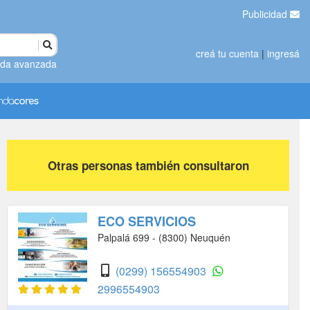
Publicidad
creá tu cuenta
|
ingresá
da avanzada
Otras personas también consultaron
ECO SERVICIOS
Palpalá 699 - (8300) Neuquén
(0299) 156554903
2996554903