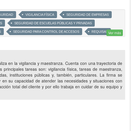
GURIDAD
VIGILANCIA FÍSICA
SEGURIDAD DE EMPRESAS
OS
SEGURIDAD DE ESCUELAS PÚBLICAS Y PRIVADAS
S
SEGURIDAD PARA CONTROL DE ACCESOS
REQUISAS
Ver más
CIERTOS Y FIESTAS PRIVADAS
CUSTODIA PERSONAL
EGURIDAD
MONITOREO CON DRONES
 SISTEMAS DE SEGURIDAD ELECTRÓNICA A MEDIDA
iza en la vigilancia y maestranza. Cuenta con una trayectoria de
GACIÓN DE HURTOS
RASTREO Y RECOPILACIÓN DE PISTAS
rincipales tareas son: vigilancia física, tareas de maestranza,
das, instituciones públicas y, también, particulares. La firma se
 y en su capacidad de atender las necesidades y situaciones con
ción total del cliente y por ello trabaja en cuidar de su equipo y