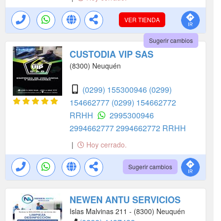
VER TIENDA
Sugerir cambios
CUSTODIA VIP SAS
(8300) Neuquén
(0299) 155300946
(0299)
154662777
(0299) 154662772
RRHH
2995300946
2994662777
2994662772 RRHH
|
Hoy cerrado.
Sugerir cambios
NEWEN ANTU SERVICIOS
Islas Malvinas 211 - (8300) Neuquén