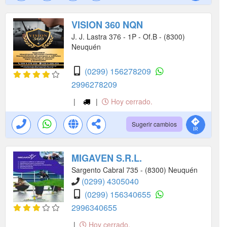
VISION 360 NQN
J. J. Lastra 376 - 1P - Of.B - (8300)
Neuquén
(0299) 156278209
2996278209
|
|
Hoy cerrado.
Sugerir cambios
MIGAVEN S.R.L.
Sargento Cabral 735 - (8300) Neuquén
(0299) 4305040
(0299) 156340655
2996340655
|
Hoy cerrado.