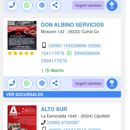
Sugerir cambios
DON ALBINO SERVICIOS
Mosconi 142 - (8322) Cutral Co
(0299) 154528666
(0299)
154117676
2994528666
2994117676
|
Abierto
Sugerir cambios
VER SUCURSALES
ALTO SUR
La Esmeralda 1645 - (8324) Cipolletti
(0299) 4793087
(0299) 156347613
(0299)