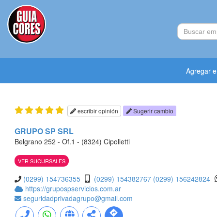
Agregar 
escribir opinión
Sugerir cambio
GRUPO SP SRL
Belgrano 252 - Of.1 - (8324) Cipolletti
VER SUCURSALES
(0299) 154736355
(0299) 154382767
(0299) 156242824
https://grupospservicios.com.ar
seguridadprivadagrupo@gmail.com