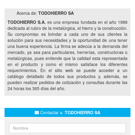
HIERRO PARA CONSTRUCCIÓN
ADN
MALLAS
Acerca de:
TODOHIERRO SA
TERNIUM
TERNIUM SIDERAR
RED ACIDAR
TODOHIERRO S.A.
es una empresa fundada en el año 1988
TROMEN
VACA MUERTA
VACAMUERTA
dedicada al rubro de la metalúrgica, el hierro y la construcción.
Su compromiso es brindar a cada uno de sus clientes la
LOMA NEGRA
CAL
CEMENTO
LADRILLOS
solución para sus necesidades y la oportunidad de una tener
una buena experiencia. La firma se adecúa a la demanda del
mercado, ya sea para particulares, herrerías, constructoras o
metalúrgicas, pues entiende que la calidad esta representada
en el producto y como el mismo satisface los diferentes
requerimientos. En el sitio web se puede acceder a un
catálogo detallado de todos sus productos y, además, se
pueden realizar pedidos de cotización y consultas durante las
24 horas los 365 días del año.
Contactar a :
TODOHIERRO SA