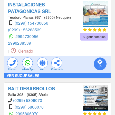
INSTALACIONES
PATAGONICAS SRL
Teodoro Planas 967 - (8300) Neuquén
(0299) 154730056
(0299) 156288539
2994730056
Sugerir cambios
2996288539
Cerrado
|
Llamar
WhatsApp
Web
Compartir
VER SUCURSALES
BAIT DESARROLLOS
Salta 308 - (8305) Añelo
(0299) 5806070
(0299) 5806070
2995806070