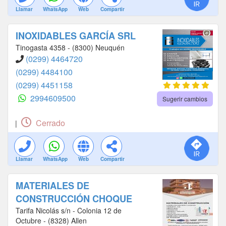
Llamar
WhatsApp
Web
Compartir
INOXIDABLES GARCÍA SRL
Tinogasta 4358 - (8300) Neuquén
(0299) 4464720
(0299) 4484100
(0299) 4451158
2994609500
Sugerir cambios
Cerrado
|
Llamar
WhatsApp
Web
Compartir
MATERIALES DE
CONSTRUCCIÓN CHOQUE
Tarifa Nicolás s/n - Colonia 12 de
Octubre - (8328) Allen