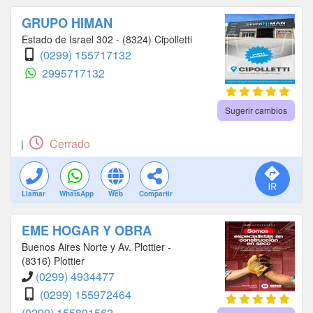
GRUPO HIMAN
Estado de Israel 302 - (8324) Cipolletti
(0299) 155717132
2995717132
Sugerir cambios
Cerrado
|
Llamar
WhatsApp
Web
Compartir
EME HOGAR Y OBRA
Buenos Aires Norte y Av. Plottier -
(8316) Plottier
(0299) 4934477
(0299) 155972464
(0299) 155891562