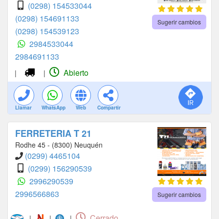
(0298) 154533044
(0298) 154691133
Sugerir cambios
(0298) 154539123
2984533044
2984691133
Abierto
|
|
Llamar
WhatsApp
Web
Compartir
FERRETERIA T 21
Rodhe 45 - (8300) Neuquén
(0299) 4465104
(0299) 156290539
2996290539
2996566863
Sugerir cambios
Cerrado
|
|
|