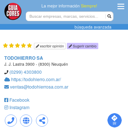
La mejor información
Siempre!
ingres
búsqueda avanzada
Agregar
empres
escribir opinión
Sugerir cambio
Actualiza
TODOHIERRO SA
datos
J. J. Lastra 3900 - (8300) Neuquén
(0299) 4303800
Publicida
https://todohierro.com.ar/
ventas@todohierrosa.com.ar
Radio
Facebook
Tiendacore
Instagram
Contacteno
Llamar
Web
Compartir