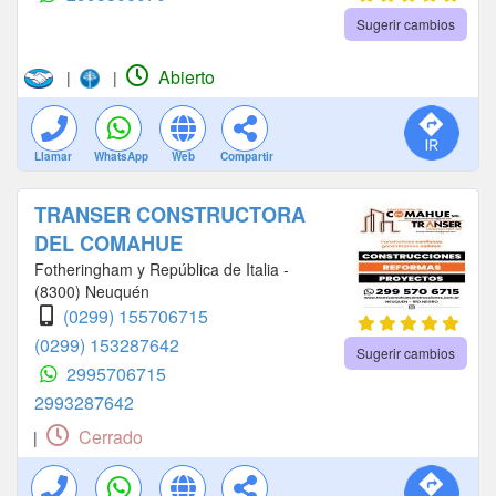
Sugerir cambios
Abierto
|
|
Llamar
WhatsApp
Web
Compartir
TRANSER CONSTRUCTORA
DEL COMAHUE
Fotheringham y República de Italia -
(8300) Neuquén
(0299) 155706715
(0299) 153287642
Sugerir cambios
2995706715
2993287642
Cerrado
|