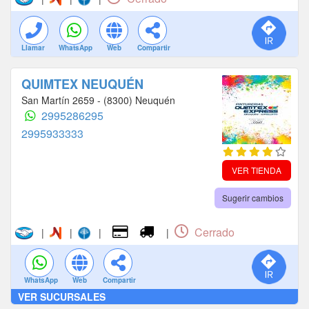
Llamar
WhatsApp
Web
Compartir
QUIMTEX NEUQUÉN
San Martín 2659 - (8300) Neuquén
2995286295
2995933333
VER TIENDA
Sugerir cambios
Cerrado
|
|
|
|
WhatsApp
Web
Compartir
VER SUCURSALES