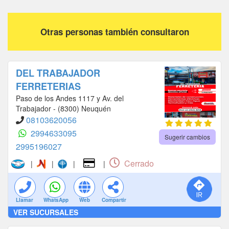
Otras personas también consultaron
DEL TRABAJADOR
FERRETERIAS
Paso de los Andes 1117 y Av. del
Trabajador - (8300) Neuquén
08103620056
2994633095
Sugerir cambios
2995196027
Cerrado
|
|
|
|
Llamar
WhatsApp
Web
Compartir
VER SUCURSALES