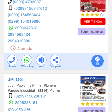
(0299) 4793087
(0299) 156347613
(0299) 154563424
(0299) 154019880
VER TIENDA
2996347613
Sugerir cambios
2994563424
2994019880
Cerrado
|
Llamar
WhatsApp
Web
Compartir
JPLOG
Juan Pablo II y Primer Pionero -
Parque Industrial - (8316) Plottier
(0299) 156286181
2996286181
2995102034
Sugerir cambios