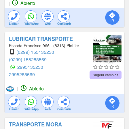
Abierto
|
Llamar
WhatsApp
Web
Compartir
LUBRICAR TRANSPORTE
Escoda Francisco 966 - (8316) Plottier
(0299) 155135230
(0299) 155288569
2995135230
2995288569
Sugerir cambios
Abierto
|
Llamar
WhatsApp
Web
Compartir
TRANSPORTE MORA