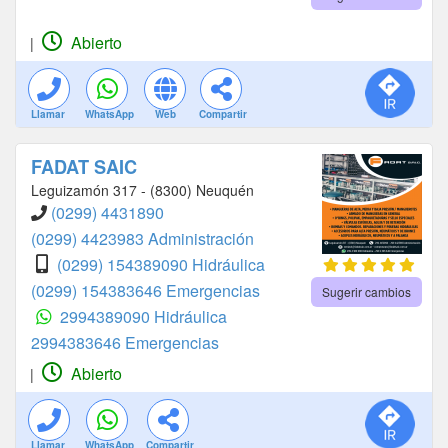
Abierto
|
Llamar
WhatsApp
Web
Compartir
FADAT SAIC
Leguizamón 317 - (8300) Neuquén
(0299) 4431890
(0299) 4423983 Administración
(0299) 154389090 Hidráulica
(0299) 154383646 Emergencias
Sugerir cambios
2994389090 Hidráulica
2994383646 Emergencias
Abierto
|
Llamar
WhatsApp
Compartir