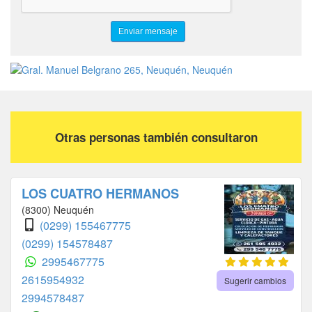
Otras personas también consultaron
LOS CUATRO HERMANOS
(8300) Neuquén
(0299) 155467775
(0299) 154578487
2995467775
2615954932
Sugerir cambios
2994578487