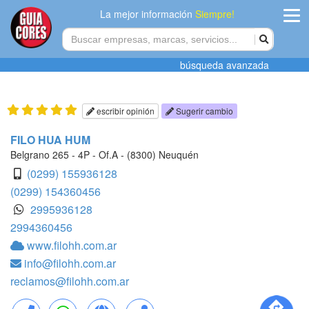
La mejor información
Siempre!
ingres
búsqueda avanzada
Agregar
empres
escribir opinión
Sugerir cambio
Actualiza
FILO HUA HUM
datos
Belgrano 265 - 4P - Of.A - (8300) Neuquén
(0299) 155936128
Publicida
(0299) 154360456
2995936128
Radio
2994360456
www.filohh.com.ar
Tiendacore
info@filohh.com.ar
Contacteno
reclamos@filohh.com.ar