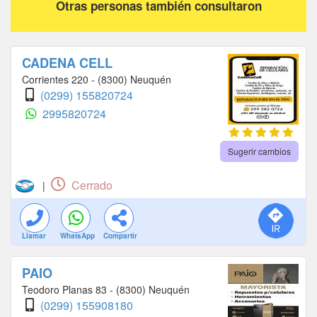
Otras personas también consultaron
TRIPODE
PALO SELFIE
CONTROL REMOTO
BLUETOOTH
VIDRIOS TEMPLADOS
ACRILICOS
FILM PROTECTOR DE PANTALLA
MOTOROLA
CADENA CELL
SONY
MODULO
LCD
TOUCH
Corrientes 220 - (8300) Neuquén
TACTIL
REPARACION DE CELULARES
(0299) 155820724
2995820724
ARREGLO DE CELULARES
LIBERRAR TELEFONO
DESBLOQUEO
DESBLOQUEAR
CELULAR MOJADO
Sugerir cambios
ACCESORIOS IPHONE
SERVICIO TECNICO CELULARES
Cerrado
|
Llamar
WhatsApp
Compartir
PAIO
Teodoro Planas 83 - (8300) Neuquén
(0299) 155908180