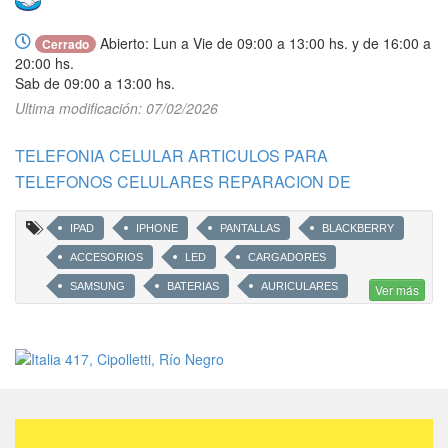
Abierto: Lun a Vie de 09:00 a 13:00 hs. y de 16:00 a
Cerrado
20:00 hs.
Sab de 09:00 a 13:00 hs.
Ultima modificación: 07/02/2026
TELEFONIA CELULAR ARTICULOS PARA
TELEFONOS CELULARES REPARACION DE
IPAD
IPHONE
PANTALLAS
BLACKBERRY
ACCESORIOS
LED
CARGADORES
SAMSUNG
BATERIAS
AURICULARES
Ver más
KINGSTONE
PENDRIVES
ADAPTADORES
FUNDAS
CARGADORES SOLARES
CARGADORES PARA AUTOS
CARGADORES PORTATILES
CAMBIO DE PANTALLAS CELULARES
PARLANTES
NOKIA
MICRO SD
FUNDAS RECARGABLES