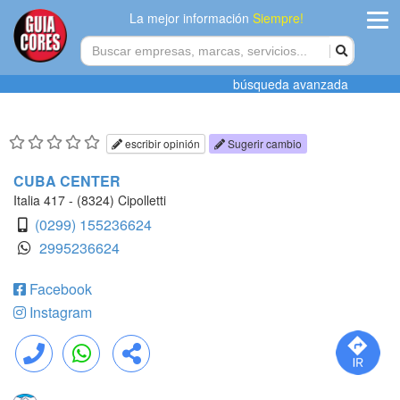
La mejor información
Siempre!
ingres
búsqueda avanzada
Agregar
empres
escribir opinión
Sugerir cambio
Actualiza
CUBA CENTER
datos
Italia 417 - (8324) Cipolletti
(0299) 155236624
Publicida
2995236624
Radio
Facebook
Instagram
Tiendacore
Contacteno
Llamar
WhatsApp
Compartir