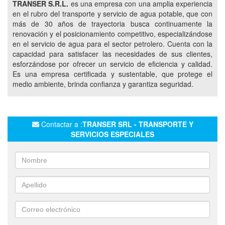
TRANSER S.R.L.
es una empresa con una amplia experiencia
ALQUILER DE DEPÓSITOS DE DIFERENTES CAPACIDADES PARA
en el rubro del transporte y servicio de agua potable, que con
EL ALMACENAMIENTO
más de 30 años de trayectoria busca continuamente la
TEMPORAL DE AGUA
renovación y el posicionamiento competitivo, especializándose
TRASLADO DE CISTERNAS PARA AGUA
en el servicio de agua para el sector petrolero. Cuenta con la
INSTALACIÓN DE CISTERNAS PARA AGUA
capacidad para satisfacer las necesidades de sus clientes,
esforzándose por ofrecer un servicio de eficiencia y calidad.
MANTENIMIENTO DE CISTERNAS PARA AGUA
Es una empresa certificada y sustentable, que protege el
ALQUILER DE CISTERNAS PARA COMBUSTIBLE
medio ambiente, brinda confianza y garantiza seguridad.
MANTENIMIENTO GENERAL EN YACIMIENTOS
CARGADERO AGUA POTABLE EN AÑELO
Contactar a :
TRANSER SRL - TRANSPORTE Y
PROYECCIÓN DE ARENA CERTIFICADA A PRESIÓN PARA
SERVICIOS ESPECIALES
ELIMINAR RESIDUOS
BICOMPONENTE DE ALTA RESISTENCIA EN FRAC STACK
BICOMPONENTE DE ALTA RESISTENCIA EN SPACER SPOOLS
ARENADO PINTURA EPOXI
SERVICIO DE TRANSPORTE DE AGUA POTABLE A GRANEL
TRANSPORTE DE CARGAS GENERALES
CARGAS DE ALTO VOLUMEN