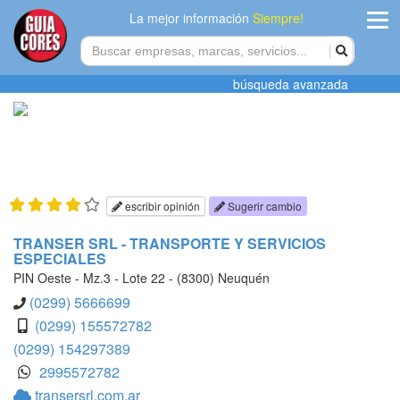
La mejor información
Siempre!
ingres
búsqueda avanzada
Agregar
empres
Actualiza
datos
escribir opinión
Sugerir cambio
Publicida
TRANSER SRL - TRANSPORTE Y SERVICIOS
ESPECIALES
Radio
PIN Oeste - Mz.3 - Lote 22 - (8300) Neuquén
(0299) 5666699
Tiendacore
(0299) 155572782
(0299) 154297389
Contacteno
2995572782
transersrl.com.ar