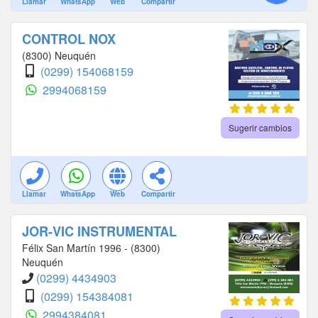
Llamar
WhatsApp
Web
Compartir
CONTROL NOX
(8300) Neuquén
(0299) 154068159
2994068159
Sugerir cambios
Llamar
WhatsApp
Web
Compartir
JOR-VIC INSTRUMENTAL
Félix San Martín 1996 - (8300)
Neuquén
(0299) 4434903
(0299) 154384081
2994384081