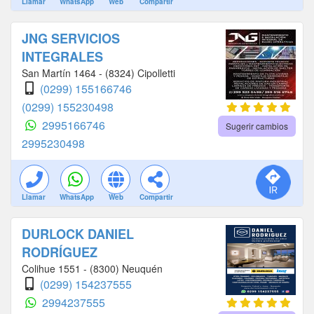
Llamar
WhatsApp
Web
Compartir
JNG SERVICIOS
INTEGRALES
San Martín 1464 - (8324) Cipolletti
(0299) 155166746
(0299) 155230498
2995166746
Sugerir cambios
2995230498
Llamar
WhatsApp
Web
Compartir
DURLOCK DANIEL
RODRÍGUEZ
Colihue 1551 - (8300) Neuquén
(0299) 154237555
2994237555