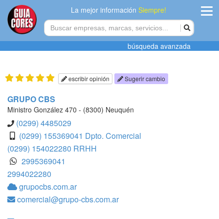
La mejor información
Siempre!
ingres
búsqueda avanzada
Agregar
empres
escribir opinión
Sugerir cambio
Actualiza
GRUPO CBS
datos
Ministro González 470 - (8300) Neuquén
(0299) 4485029
Publicida
(0299) 155369041 Dpto. Comercial
(0299) 154022280 RRHH
Radio
2995369041
2994022280
Tiendacore
grupocbs.com.ar
Contacteno
comercial@grupo-cbs.com.ar