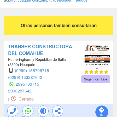
Otras personas también consultaron
TRANSER CONSTRUCTORA
DEL COMAHUE
Fotheringham y República de Italia -
(8300) Neuquén
(0299) 155706715
(0299) 153287642
Sugerir cambios
2995706715
2993287642
Cerrado
|