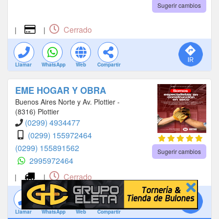
Sugerir cambios
Cerrado
|
|
Llamar
WhatsApp
Web
Compartir
EME HOGAR Y OBRA
Buenos Aires Norte y Av. Plottier -
(8316) Plottier
(0299) 4934477
(0299) 155972464
(0299) 155891562
Sugerir cambios
2995972464
Cerrado
|
|
Llamar
WhatsApp
Web
Compartir