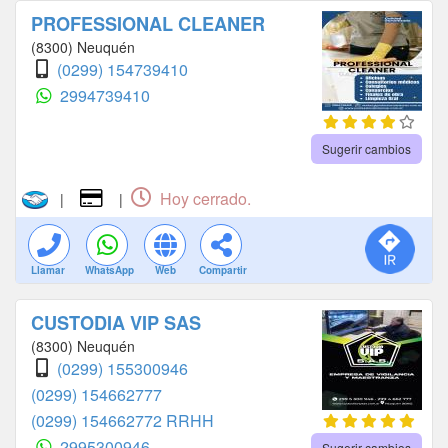
PROFESSIONAL CLEANER
(8300) Neuquén
(0299) 154739410
2994739410
Sugerir cambios
Hoy cerrado.
|
|
Llamar
WhatsApp
Web
Compartir
CUSTODIA VIP SAS
(8300) Neuquén
(0299) 155300946
(0299) 154662777
(0299) 154662772 RRHH
2995300946
Sugerir cambios