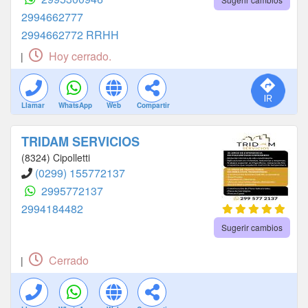
2994662777
2994662772 RRHH
Hoy cerrado.
|
Llamar
WhatsApp
Web
Compartir
TRIDAM SERVICIOS
(8324) Cipolletti
(0299) 155772137
2995772137
2994184482
Sugerir cambios
Cerrado
|