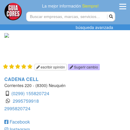
La mejor información
Siempre!
ingres
búsqueda avanzada
Agregar
empres
Actualiza
datos
escribir opinión
Sugerir cambio
Publicida
CADENA CELL
Corrientes 220 - (8300) Neuquén
Radio
(0299) 155820724
2995759918
Tiendacore
2995820724
Contacteno
Facebook
Instagram